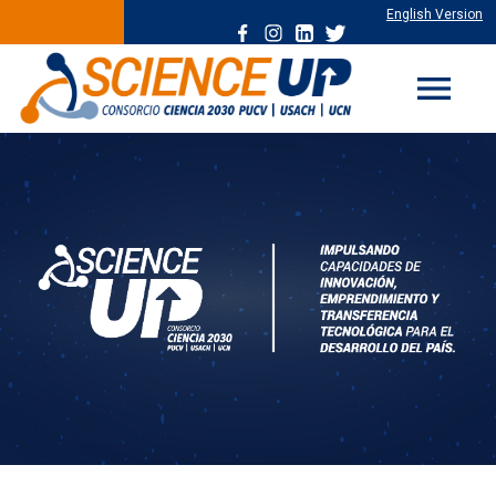
English Version
menu