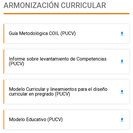
ARMONIZACIÓN CURRICULAR
Guía Metodológica COIL (PUCV)
get_app
Informe sobre levantamiento de Competencias
get_app
(PUCV)
Modelo Curricular y lineamientos para el diseño
get_app
curricular en pregrado (PUCV)
Modelo Educativo (PUCV)
get_app