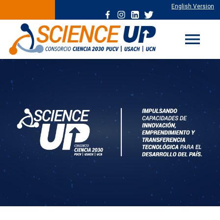
English Version
menu