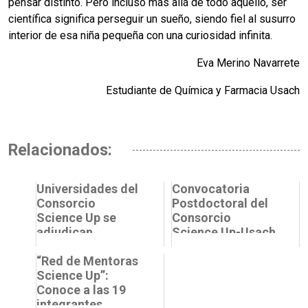
pensar distinto. Pero incluso más allá de todo aquello, ser
científica significa perseguir un sueño, siendo fiel al susurro
interior de esa niña pequeña con una curiosidad infinita.
Eva Merino Navarrete
Estudiante de Química y Farmacia Usach
Relacionados:
Universidades del
Convocatoria
Consorcio
Postdoctoral del
Science Up se
Consorcio
adjudican
Science Up-Usach
proyectos FONDEF
VIU 2024
“Red de Mentoras
Science Up”:
Conoce a las 19
integrantes