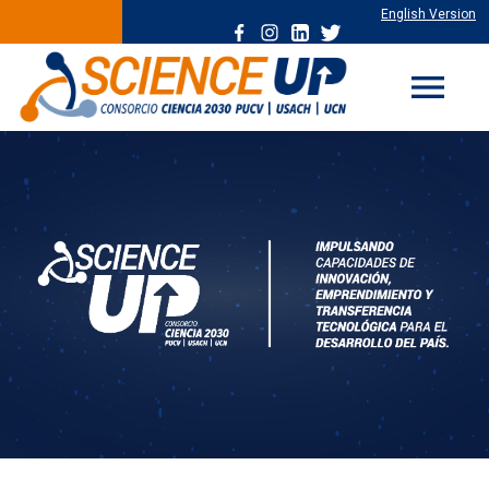
English Version
menu