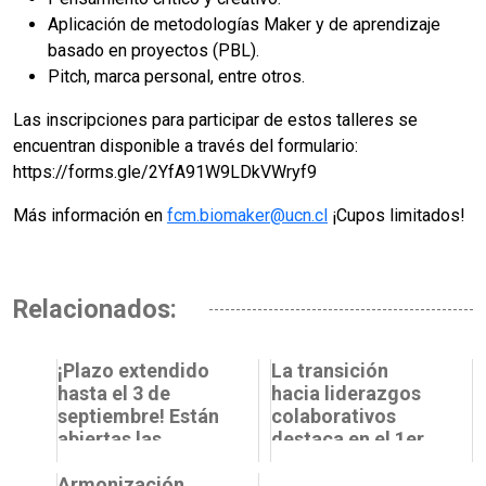
Aplicación de metodologías Maker y de aprendizaje
basado en proyectos (PBL).
Pitch, marca personal, entre otros.
Las inscripciones para participar de estos talleres se
encuentran disponible a través del formulario:
https://forms.gle/2YfA91W9LDkVWryf9
Más información en
fcm.biomaker@ucn.cl
¡Cupos limitados!
Relacionados:
¡Plazo extendido
La transición
hasta el 3 de
hacia liderazgos
septiembre! Están
colaborativos
abiertas las
destaca en el 1er
postulaciones al
Encuentro de la
Programa
Armonización
Red de Mentoras