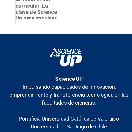
VINCULAB par...
curricular: La
Usach
clave de Science
Up para impulsar
la innovación y el
emprendimiento
de b...
Science UP
Impulsando capacidades de Innovación,
emprendimiento y transferencia tecnológica en las
facultades de ciencias.
Pontificia Universidad Católica de Valpraíso
Universidad de Santiago de Chile