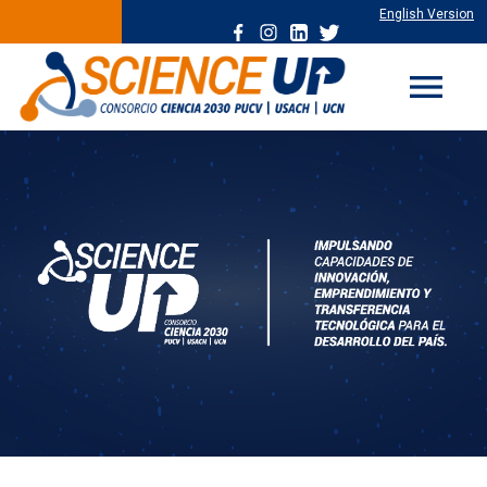
English Version
menu