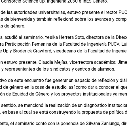
al Consorcio Science Up, Ingeniería 2030 e InES Género.
 de las autoridades universitarias, estuvo presente el rector P
as de bienvenida y también reflexionó sobre los avances y compr
as de género.
, acudió al seminario, Yesika Herrera Soto, directora de la Dire
ora Participación Femenina de la Facultad de Ingeniería PUCV; Lu
e Up y Broderick Crawford, vicedecano de la Facultad de Ingenie
n estuvo presente, Claudia Mejías, vicerrectora académica; Jime
 y representantes de los sindicatos y centros de alumnos.
tivo de este encuentro fue generar un espacio de reflexión y diá
d de género en la casa de estudio, así como dar a conocer el que
ión de Equidad de Género y los proyectos institucionales ya me
sentido, se mencionó la realización de un diagnóstico institucio
, en base al cual se está construyendo la propuesta de política 
nte, el seminario contó con la ponencia de Silvana Zanlungo, dir