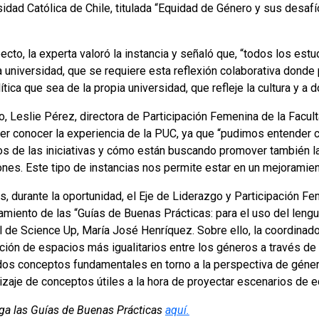
idad Católica de Chile, titulada “Equidad de Género y sus desafí
ecto, la experta valoró la instancia y señaló que, “todos los est
a universidad, que se requiere esta reflexión colaborativa donde
ítica que sea de la propia universidad, que refleje la cultura y a 
o, Leslie Pérez, directora de Participación Femenina de la Facul
er conocer la experiencia de la PUC, ya que “pudimos entender c
os de las iniciativas y cómo están buscando promover también 
ones. Este tipo de instancias nos permite estar en un mejoramien
, durante la oportunidad, el Eje de Liderazgo y Participación F
amiento de las “Guías de Buenas Prácticas: para el uso del lengu
l de Science Up, María José Henríquez. Sobre ello, la coordinado
ción de espacios más igualitarios entre los géneros a través de 
os conceptos fundamentales en torno a la perspectiva de género a
izaje de conceptos útiles a la hora de proyectar escenarios de e
ga las Guías de Buenas Prácticas
aquí.