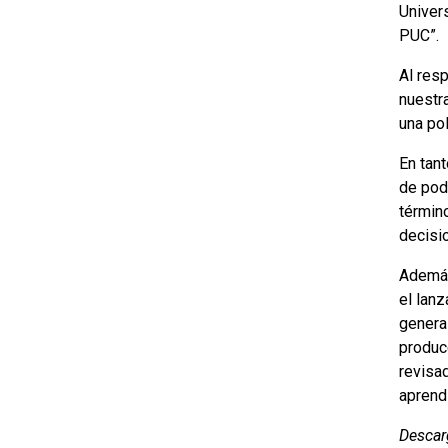
Univers
PUC”.
Al resp
nuestr
una pol
En tant
de pod
términ
decisi
Además
el lanz
genera
produc
revisad
aprend
Descar