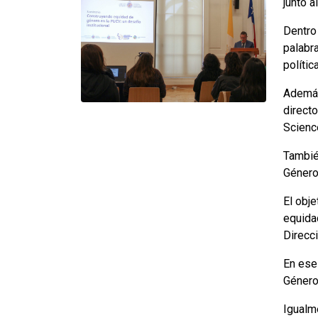
junto 
Dentro
palabr
polític
Además
direct
Scienc
Tambié
Género
El obje
equida
Direcc
En ese 
Género
Igualme