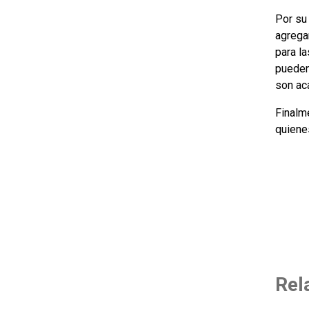
Por su
agrega
para l
pueden
son ac
Finalme
quienes
Rel