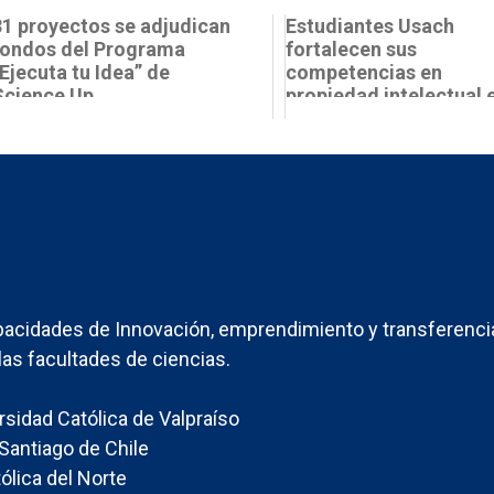
31 proyectos se adjudican
Estudiantes Usach
fondos del Programa
fortalecen sus
“Ejecuta tu Idea” de
competencias en
Science Up
propiedad intelectual 
taller del Growing Up ¡E
acidades de Innovación, emprendimiento y transferenci
las facultades de ciencias.
ersidad Católica de Valpraíso
Santiago de Chile
ólica del Norte