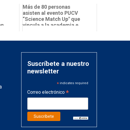
Más de 80 personas
asisten al evento PUCV
“Science Match Up" que
en
vincula a la academia e
je...
industria
Suscríbete a nuestro
newsletter
*
indicates required
a
*
Correo electrónico