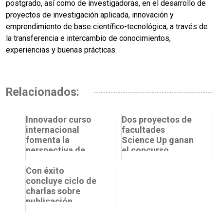
postgrado, así como de investigadoras, en el desarrollo de
proyectos de investigación aplicada, innovación y
emprendimiento de base científico-tecnológica, a través de
la transferencia e intercambio de conocimientos,
experiencias y buenas prácticas.
Relacionados:
Innovador curso
Dos proyectos de
internacional
facultades
fomenta la
Science Up ganan
perspectiva de
el concurso
género en la
Despega Usach
formación
Con éxito
docente
concluye ciclo de
charlas sobre
publicación
científica a