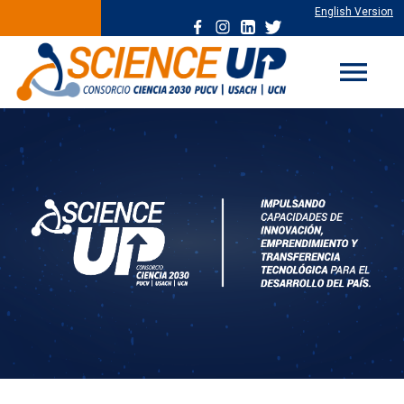
English Version
menu