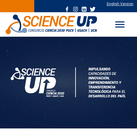
English Version
menu