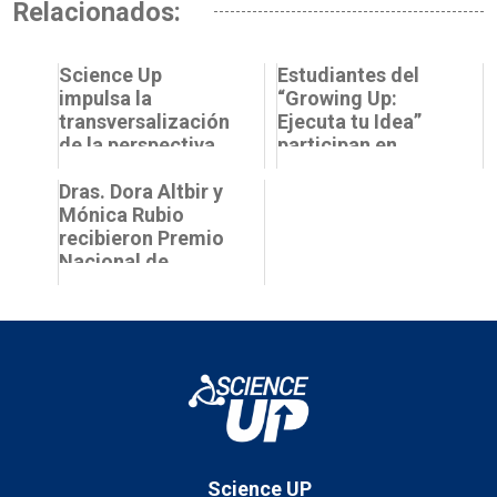
Relacionados:
Science Up
Estudiantes del
impulsa la
“Growing Up:
transversalización
Ejecuta tu Idea”
de la perspectiva
participan en
de género en
Taller de
asignaturas del
Dras. Dora Altbir y
Validación de
Minor de Inn...
Mónica Rubio
Tecnologías
recibieron Premio
Nacional de
Ciencias Exactas
en La Moneda
Science UP