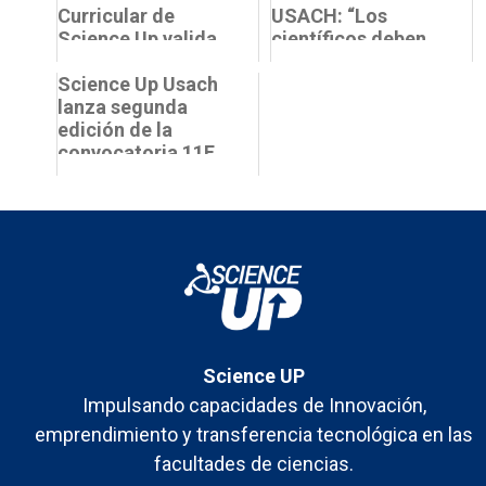
Curricular de
USACH: “Los
Science Up valida
científicos deben
dentro de sus
comunicarse con
universidades
Science Up Usach
la sociedad en
documento de
lanza segunda
general, y con e...
propues...
edición de la
convocatoria 11F
en Breves
Science UP
Impulsando capacidades de Innovación,
emprendimiento y transferencia tecnológica en las
facultades de ciencias.