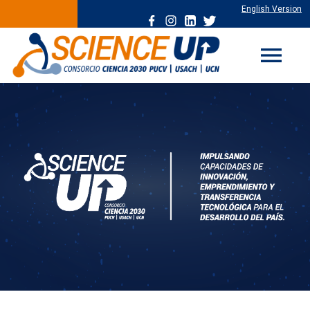
English Version
menu