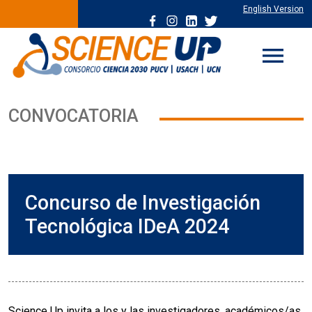
English Version
menu
CONVOCATORIA
Concurso de Investigación
Tecnológica IDeA 2024
Science Up invita a los y las investigadores, académicos/as