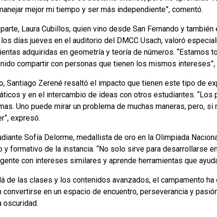
anejar mejor mi tiempo y ser más independiente”, comentó.
 parte, Laura Cubillos, quien vino desde San Fernando y también
a los días jueves en el auditorio del DMCC Usach, valoró espec
ientas adquiridas en geometría y teoría de números. “Estamos t
enido compartir con personas que tienen los mismos intereses”, 
to, Santiago Zerené resaltó el impacto que tienen este tipo de e
ticos y en el intercambio de ideas con otros estudiantes. “Los
mas. Uno puede mirar un problema de muchas maneras, pero, si no
r”, expresó.
udiante Sofía Delorme, medallista de oro en la Olimpiada Nacion
 y formativo de la instancia. “No solo sirve para desarrollarse
gente con intereses similares y aprende herramientas que ayudan 
lá de las clases y los contenidos avanzados, el campamento h
 convertirse en un espacio de encuentro, perseverancia y pasión 
la oscuridad.