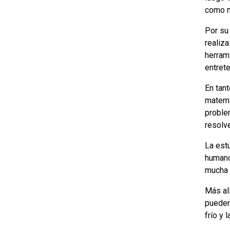
como m
Por su
realiz
herram
entret
En tan
matemá
proble
resolve
La est
humano
mucha 
Más al
pueden
frío y 