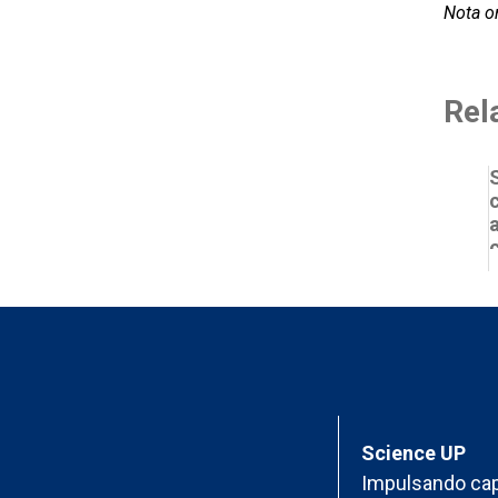
Nota or
Rel
Science UP
Impulsando cap