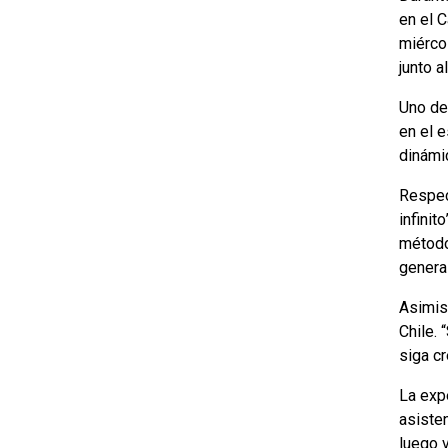
en el C
miérco
junto 
Uno de 
en el 
dinámi
Respec
infinit
método
genera
Asimis
Chile.
siga cr
La exp
asiste
luego 