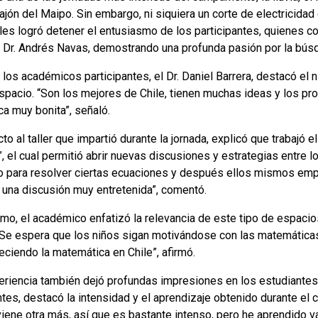
ajón del Maipo. Sin embargo, ni siquiera un corte de electricidad
les logró detener el entusiasmo de los participantes, quienes 
al Dr. Andrés Navas, demostrando una profunda pasión por la bús
los académicos participantes, el Dr. Daniel Barrera, destacó el 
espacio. “Son los mejores de Chile, tienen muchas ideas y los p
ca muy bonita”, señaló.
to al taller que impartió durante la jornada, explicó que traba
o”, el cual permitió abrir nuevas discusiones y estrategias entre 
 para resolver ciertas ecuaciones y después ellos mismos empez
 una discusión muy entretenida”, comentó.
mo, el académico enfatizó la relevancia de este tipo de espacio
 “Se espera que los niños sigan motivándose con las matemáticas
eciendo la matemática en Chile”, afirmó.
eriencia también dejó profundas impresiones en los estudiantes 
ntes, destacó la intensidad y el aprendizaje obtenido durante el
viene otra más, así que es bastante intenso, pero he aprendido 