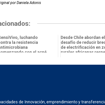
iginal por Daniela Adonis
acionados:
SensiVivo, luchando
Desde Chile abordan el
contra la resistencia
desafío de reducir bre
antimicrobiana
de electrificación en 
comenzando con el acné
rurales africanas respe
acidades de Innovación, emprendimiento y transferenci