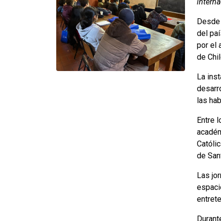
interna
Desde 
del pa
por el
de Chil
La ins
desarro
las ha
Entre 
académi
Católic
de Sant
Las jo
espaci
entret
Durante