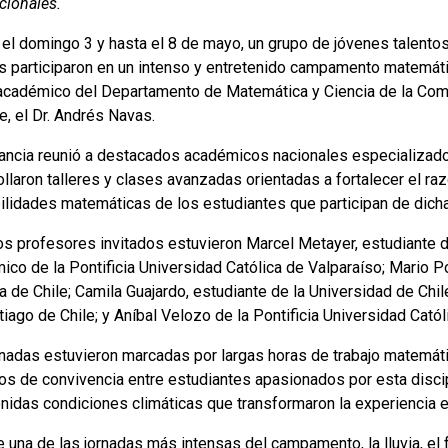
cionales.
el domingo 3 y hasta el 8 de mayo, un grupo de jóvenes talento
ís participaron en un intenso y entretenido campamento matemáti
 académico del Departamento de Matemática y Ciencia de la Com
e, el Dr. Andrés Navas.
tancia reunió a destacados académicos nacionales especializado
llaron talleres y clases avanzadas orientadas a fortalecer el ra
bilidades matemáticas de los estudiantes que participan de dicha
los profesores invitados estuvieron Marcel Metayer, estudiante d
co de la Pontificia Universidad Católica de Valparaíso; Mario Po
a de Chile; Camila Guajardo, estudiante de la Universidad de Chi
iago de Chile; y Aníbal Velozo de la Pontificia Universidad Catól
rnadas estuvieron marcadas por largas horas de trabajo matemáti
os de convivencia entre estudiantes apasionados por esta discip
enidas condiciones climáticas que transformaron la experiencia
 una de las jornadas más intensas del campamento, la lluvia, el 