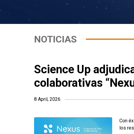
NOTICIAS
Science Up adjudica
colaborativas “Nex
8 April, 2026
Con éx
los re