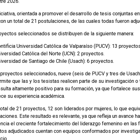
re 2026.
iciativa, orientada a promover el desarrollo de tesis conjuntas e
on un total de 21 postulaciones, de las cuales todas fueron adju
oyectos seleccionados se distribuyen de la siguiente manera:
ntificia Universidad Católica de Valparaíso (PUCV): 13 proyectos
iversidad Católica del Norte (UCN): 2 proyectos.
iversidad de Santiago de Chile (Usach): 6 proyectos.
 proyectos seleccionados, nueve (seis de PUCV y tres de Usach) 
mite que las y los tesistas realicen parte de su investigación o t
esulta altamente positivo para su formación, ya que fortalece s
ece su experiencia académica.
total de 21 proyectos, 12 son liderados por mujeres, lo que equ
aciones. Este resultado es relevante, ya que refleja un avance h
ncia el creciente fortalecimiento del liderazgo femenino en las 
tos adjudicados cuentan con equipos conformados por investiga
cio.