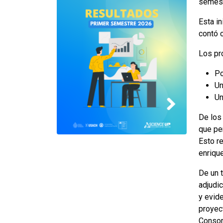
semest
Esta in
contó c
Los pr
Po
Un
Un
De los
que per
Esto r
enriqu
De un 
adjudic
y evide
proyec
Consor