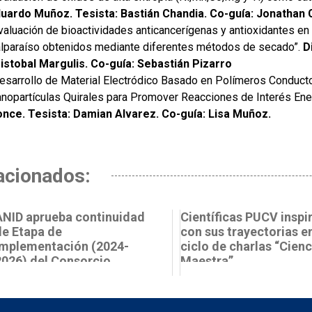
uardo Muñoz. Tesista: Bastián Chandia. Co-guía: Jonathan 
valuación de bioactividades anticancerígenas y antioxidantes en
lparaíso obtenidos mediante diferentes métodos de secado”.
D
istobal Margulis. Co-guía: Sebastián Pizarro
esarrollo de Material Electródico Basado en Polímeros Conduct
nopartículas Quirales para Promover Reacciones de Interés Energ
nce. Tesista: Damian Alvarez. Co-guía: Lisa Muñoz.
acionados:
ANID aprueba continuidad
Científicas PUCV inspi
de Etapa de
con sus trayectorias e
Implementación (2024-
ciclo de charlas “Cienc
2026) del Consorcio
Maestra”
Science Up