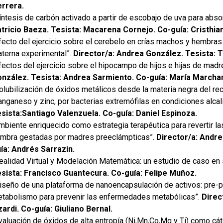
rrera.
íntesis de carbón activado a partir de escobajo de uva para abs
tricio Baeza. Tesista: Macarena Cornejo. Co-guía: Cristhian
fecto del ejercicio sobre el cerebelo en crías machos y hembr
terna experimental”.
Director/a: Andrea González. Tesista: 
fectos del ejercicio sobre el hipocampo de hijos e hijas de mad
nzález. Tesista: Andrea Sarmiento. Co-guía: María Marcha
olubilización de óxidos metálicos desde la materia negra del reci
nganeso y zinc, por bacterias extremófilas en condiciones alcal
sista:Santiago Valenzuela. Co-guía: Daniel Espinoza.
mbiente enriquecido como estrategia terapéutica para revertir l
mbra gestadas por madres preeclámpticas”.
Director/a: Andre
ía: Andrés Sarrazin.
ealidad Virtual y Modelación Matemática: un estudio de caso en
sista: Francisco Guantecura. Co-guía: Felipe Muñoz.
iseño de una plataforma de nanoencapsulación de activos: pre-po
tabolismo para prevenir las enfermedades metabólicas”.
Direc
zardi. Co-guía: Giuliano Bernal.
valuación de óxidos de alta entropía (Ni,Mn,Co,Mg y Ti) como cát