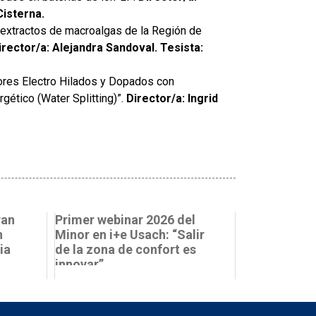
Cisterna.
 extractos de macroalgas de la Región de
irector/a: Alejandra Sandoval. Tesista:
ores Electro Hilados y Dopados con
ético (Water Splitting)”.
Director/a: Ingrid
ran
Primer webinar 2026 del
n
Minor en i+e Usach: “Salir
ia
de la zona de confort es
innovar”