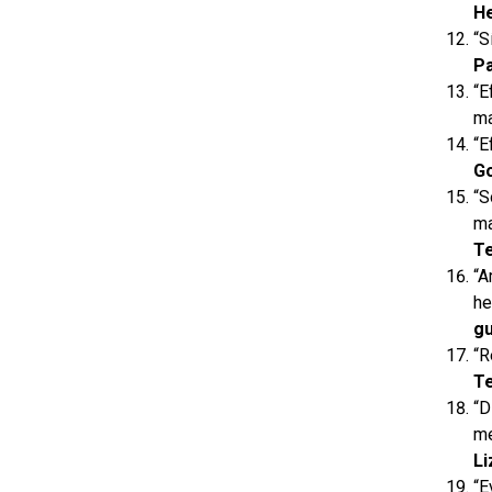
He
“S
Pa
“E
ma
“E
Go
“S
ma
Te
“A
he
gu
“R
Te
“D
me
Li
“E