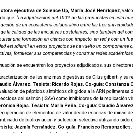
ectora ejecutiva de Science Up, María José Henríquez
, valo
ndo que:
“La adjudicación del 100% de las propuestas en esta nue
idación de un ecosistema colaborativo entre las tres universidad
 de la calidad de las iniciativas postulantes, sino también de
ulsar una formación en ciencia con impacto, en red y con un fuert
ad estudiantil en estos proyectos se ha vuelto un componente cla
ctivas, fortalecer sus competencias y construir redes académicas
inuación se encuentran los proyectos adjudicados, sus directore
aracterización de las enzimas digestivas de Cilus gilberti y su 
audio Álvarez. Tesista: Ricardo Rojas. Co-guía: Constanza 
valuación de péptidos sintéticos dirigidos a la ARN polimerasa 
fecciosa del salmón (ISAV) como inhibidores de la replicación vi
rónica Rojas. Tesista: María Peña. Co-guía: Claudio Álvarez
ecuperación de elementos de valor desde escorias de minas de
mbinado de biolixiviación y selección selectiva utilizando sider
sista: Jazmín Fernández. Co-guía: Francisco Remonzelles.