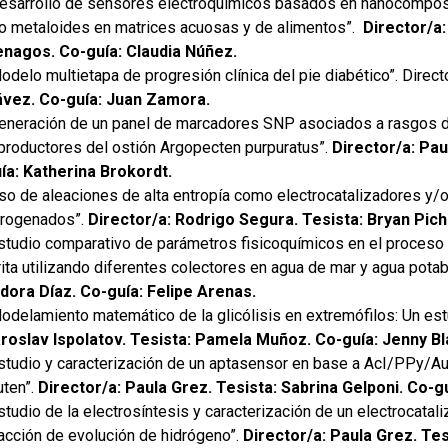
esarrollo de sensores electroquímicos basados en nanocomposi
o metaloides en matrices acuosas y de alimentos”.
Director/a:
nagos. Co-guía: Claudia Núñez.
odelo multietapa de progresión clínica del pie diabético”. Direct
vez. Co-guía: Juan Zamora.
eneración de un panel de marcadores SNP asociados a rasgos de
productores del ostión Argopecten purpuratus”.
Director/a: Pau
ía: Katherina Brokordt.
so de aleaciones de alta entropía como electrocatalizadores 
trogenados”.
Director/a: Rodrigo Segura. Tesista: Bryan Pich
studio comparativo de parámetros fisicoquímicos en el proceso d
rita utilizando diferentes colectores en agua de mar y agua potab
idora Díaz. Co-guía: Felipe Arenas.
odelamiento matemático de la glicólisis en extremófilos: Un estu
roslav Ispolatov. Tesista: Pamela Muñoz. Co-guía: Jenny B
studio y caracterización de un aptasensor en base a AcI/PPy/Au
uten”.
Director/a: Paula Grez. Tesista: Sabrina Gelponi. Co-g
studio de la electrosíntesis y caracterización de un electrocataliz
acción de evolución de hidrógeno”.
Director/a: Paula Grez. Tes