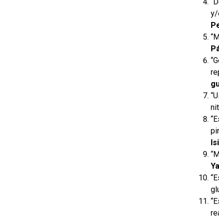
“D
y/
Pe
“M
Pá
“G
re
gu
“U
ni
“E
pi
Is
“M
Ya
“E
gl
“E
re