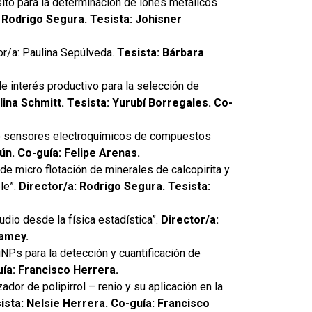
to para la determinación de iones metálicos
 Rodrigo Segura. Tesista: Johisner
or/a: Paulina Sepúlveda.
Tesista: Bárbara
 interés productivo para la selección de
lina Schmitt. Tesista: Yurubí Borregales. Co-
y/o sensores electroquímicos de compuestos
ún. Co-guía: Felipe Arenas.
e micro flotación de minerales de calcopirita y
le”.
Director/a: Rodrigo Segura. Tesista:
dio desde la física estadística”.
Director/a:
lamey.
NPs para la detección y cuantificación de
uía: Francisco Herrera.
ador de polipirrol – renio y su aplicación en la
ista: Nelsie Herrera. Co-guía: Francisco