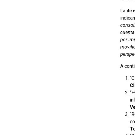
La
dir
indica
consol
cuenta
por imp
movilid
perspe
A cont
“C
Cl
“E
in
Ve
“R
co
Te