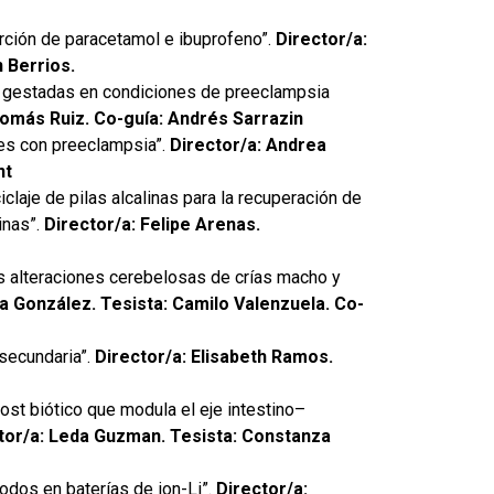
orción de paracetamol e ibuprofeno”.
Director/a:
 Berrios.
as gestadas en condiciones de preeclampsia
Tomás Ruiz. Co-guía: Andrés Sarrazin
res con preeclampsia”.
Director/a: Andrea
nt
claje de pilas alcalinas para la recuperación de
inas”.
Director/a: Felipe Arenas.
as alteraciones cerebelosas de crías macho y
a González. Tesista: Camilo Valenzuela. Co-
 secundaria”.
Director/a: Elisabeth Ramos.
st biótico que modula el eje intestino–
tor/a: Leda Guzman. Tesista: Constanza
odos en baterías de ion-Li”.
Director/a: