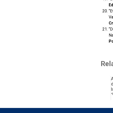
Ed
“E
Va
Cr
“D
Na
Po
Rel