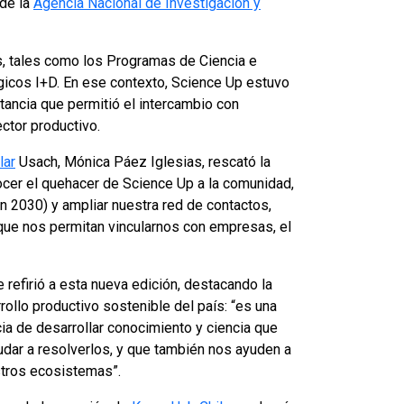
 de la
Agencia Nacional de Investigación y
as, tales como los Programas de Ciencia e
gicos I+D. En ese contexto, Science Up estuvo
tancia que permitió el intercambio con
ector productivo.
lar
Usach, Mónica Páez Iglesias, rescató la
nocer el quehacer de Science Up a la comunidad,
n 2030) y ampliar nuestra red de contactos,
que nos permitan vincularnos con empresas, el
e refirió a esta nueva edición, destacando la
ollo productivo sostenible del país: “es una
ia de desarrollar conocimiento y ciencia que
udar a resolverlos, y que también nos ayuden a
stros ecosistemas”.