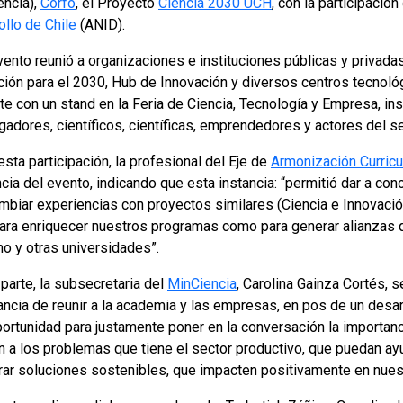
encia),
Corfo
, el Proyecto
Ciencia 2030 UCH
, con la participación
ollo de Chile
(ANID).
vento reunió a organizaciones e instituciones públicas y privad
ción para el 2030, Hub de Innovación y diversos centros tecnoló
e con un stand en la Feria de Ciencia, Tecnología y Empresa, ins
gadores, científicos, científicas, emprendedores y actores del s
sta participación, la profesional del Eje de
Armonización Curricu
cia del evento, indicando que esta instancia: “permitió dar a co
ambiar experiencias con proyectos similares (Ciencia e Innovació
para enriquecer nuestros programas como para generar alianzas 
no y otras universidades”.
parte, la subsecretaria del
MinCiencia
, Carolina Gainza Cortés, s
ncia de reunir a la academia y las empresas, en pos de un desarr
portunidad para justamente poner en la conversación la importanc
n a los problemas que tiene el sector productivo, que puedan ay
rar soluciones sostenibles, que impacten positivamente en nue