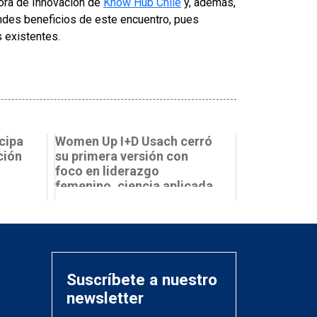
ora de Innovación de
Know Hub Chile
y, además,
andes beneficios de este encuentro, pues
s existentes.
cipa
Women Up I+D Usach cerró
ción
su primera versión con
foco en liderazgo
femenino, ciencia aplicada
y redes...
Suscríbete a nuestro
newsletter