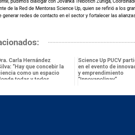
ente, pudimos dialogar con Jovanka Trebotich Zúñiga, Coordinad
ante de la Red de Mentoras Science Up, quien se refirió a los gr
 generar redes de contacto en el sector y fortalecer las alianza
acionados:
Dra. Carla Hernández
Science Up PUCV parti
Silva: “Hay que concebir la
en el evento de innova
ciencia como un espacio
y emprendimiento
donde todas y todos
“Innovapolinav”
ienen ...