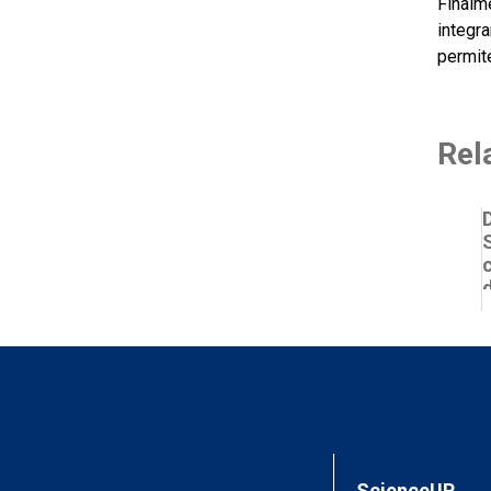
Finalm
integr
permite
Rel
t
ScienceUP