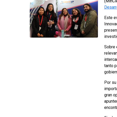
(MinCi
Desarr
Este e
Innova
present
investi
Sobre e
relevan
interc
tanto 
gobier
Por su 
importa
gran o
apunte
encont