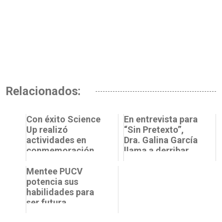
Relacionados:
Con éxito Science
En entrevista para
Up realizó
“Sin Pretexto”,
actividades en
Dra. Galina García
conmemoración
llama a derribar
del Día
estereotipos y
Internacional de la
Mentee PUCV
sumar más niña...
Creatividad y ...
potencia sus
habilidades para
ser futura
mentora