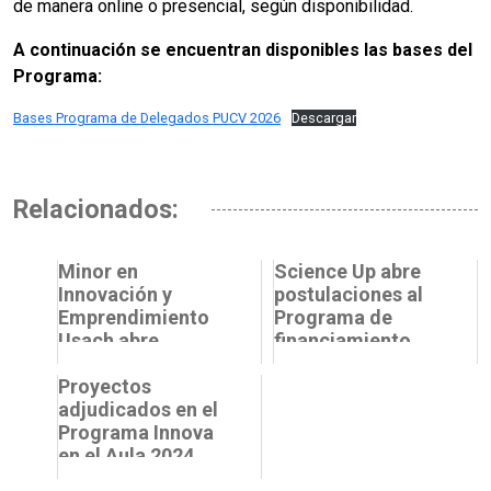
de manera online o presencial, según disponibilidad.
A continuación se encuentran disponibles las bases del
Programa:
Bases Programa de Delegados PUCV 2026
Descargar
Relacionados:
Minor en
Science Up abre
Innovación y
postulaciones al
Emprendimiento
Programa de
Usach abre
financiamiento
postulación para
“Growing Up:
el primer
Proyectos
Ejecuta tu Idea”
semestre 2026
adjudicados en el
2025
Programa Innova
en el Aula 2024
dan inicio a su