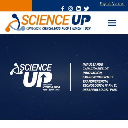
English Version
menu