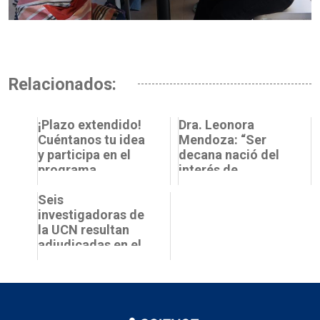
Relacionados:
¡Plazo extendido!
Dra. Leonora
Cuéntanos tu idea
Mendoza: “Ser
y participa en el
decana nació del
programa
interés de
Growing Up de
impactar en forma
Science Up
Seis
positiva en la
investigadoras de
gente, estud...
la UCN resultan
adjudicadas en el
concurso "Women
UP I+D: Ciencia
con Perspec...