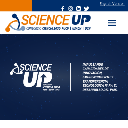
English Version
menu