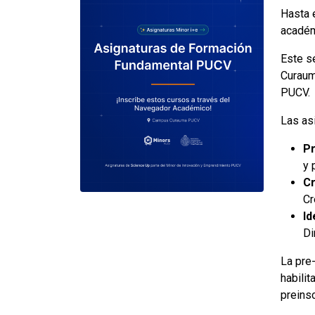
Hasta 
académ
Este s
Curaum
PUCV.
Las as
Pr
y 
Cr
Cr
Id
Di
La pre
habili
preins