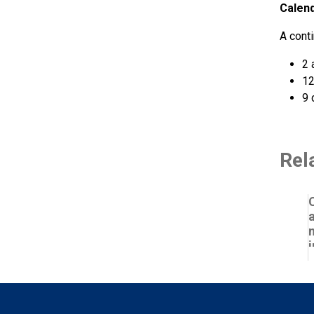
Calen
A cont
2 
12
9 
Rel
i
t