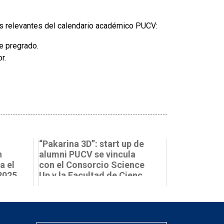
más relevantes del calendario académico PUCV:
de pregrado.
r.
“Pakarina 3D”: start up de
h
alumni PUCV se vincula
a el
con el Consorcio Science
2025
Up y la Facultad de Cienc...