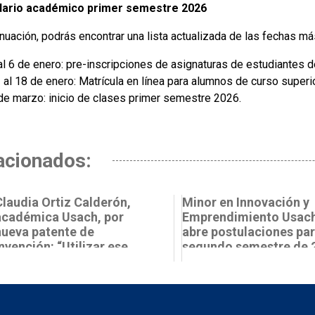
dario académico primer semestre 2026
inuación, podrás encontrar una lista actualizada de las fechas 
al 6 de enero: pre-inscripciones de asignaturas de estudiantes 
 al 18 de enero: Matrícula en línea para alumnos de curso superio
de marzo: inicio de clases primer semestre 2026.
acionados:
Claudia Ortiz Calderón,
Minor en Innovación y
académica Usach, por
Emprendimiento Usac
nueva patente de
abre postulaciones par
nvención: “Utilizar ese
segundo semestre de 
ipo de tecno...