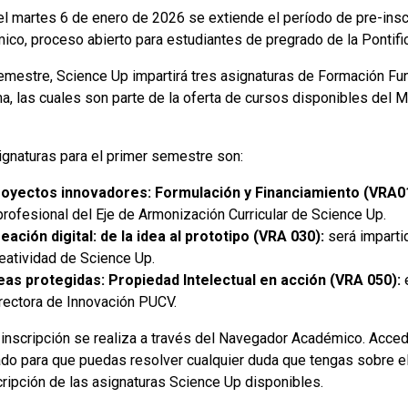
el martes 6 de enero de 2026 se extiende el período de pre-insc
ico, proceso abierto para estudiantes de pregrado de la Pontifi
emestre, Science Up impartirá tres asignaturas de Formación F
a, las cuales son parte de la oferta de cursos disponibles del 
ignaturas para el primer semestre son:
oyectos innovadores: Formulación y Financiamiento (VRA0
profesional del Eje de Armonización Curricular de Science Up.
eación digital: de la idea al prototipo (VRA 030):
será imparti
eatividad de Science Up.
eas protegidas: Propiedad Intelectual en acción (VRA 050):
e
rectora de Innovación PUCV.
-inscripción se realiza a través del Navegador Académico. Acce
tado para que puedas resolver cualquier duda que tengas sobre e
cripción de las asignaturas Science Up disponibles.