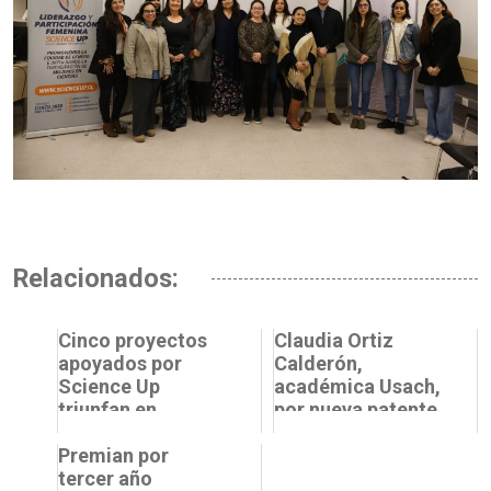
Relacionados:
Cinco proyectos
Claudia Ortiz
apoyados por
Calderón,
Science Up
académica Usach,
triunfan en
por nueva patente
Despega Usach
de invención:
2024
Premian por
“Utilizar ese tipo
tercer año
de tecno...