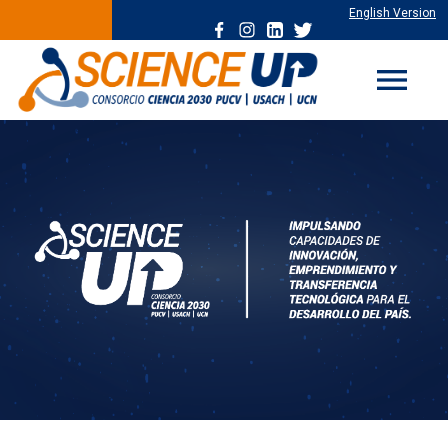
English Version
menu