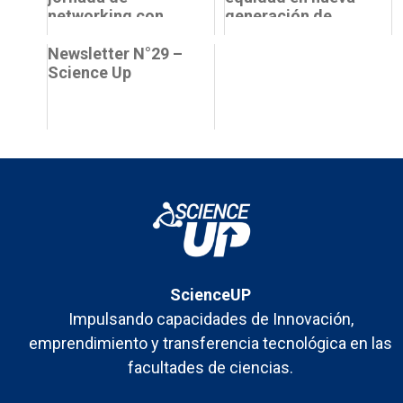
networking con
generación de
ocasión del
estudiantes de la
Seminario
Newsletter N°29 –
Facultad de
Internacional “Lab
Science Up
Ciencia...
t...
ScienceUP
Impulsando capacidades de Innovación,
emprendimiento y transferencia tecnológica en las
facultades de ciencias.