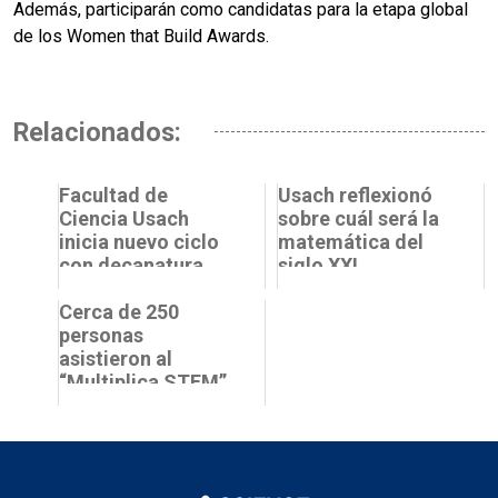
Además, participarán como candidatas para la etapa global
de los Women that Build Awards.
Relacionados:
Facultad de
Usach reflexionó
Ciencia Usach
sobre cuál será la
inicia nuevo ciclo
matemática del
con decanatura
siglo XXI
liderada por Dra.
Galina García
Cerca de 250
Mokina
personas
asistieron al
“Multiplica STEM”
con la Dra. Teresa
Paneque