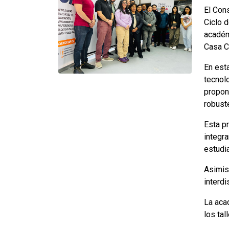
El Cons
Ciclo d
académ
Casa C
En est
tecnol
propone
robust
Esta p
integr
estudi
Asimism
interdi
La ac
los tal