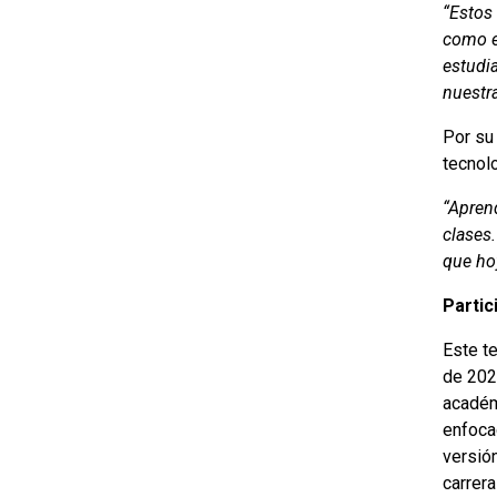
“Estos 
como e
estudi
nuestra
Por su
tecnol
“Aprend
clases.
que hoy
Partic
Este te
de 202
académ
enfoca
versión
carrera