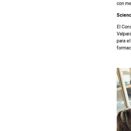
con me
Scien
El Cons
Valpar
para e
formac