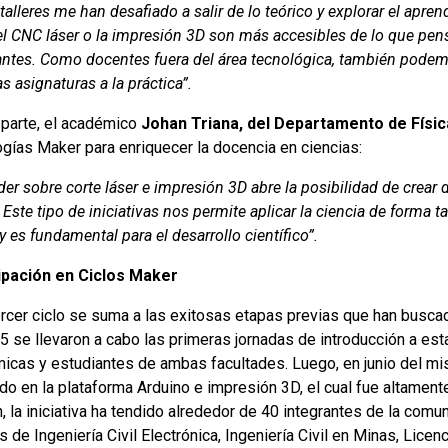
talleres me han desafiado a salir de lo teórico y explorar el apr
l CNC láser o la impresión 3D son más accesibles de lo que pens
antes. Como docentes fuera del área tecnológica, también podem
s asignaturas a la práctica”.
 parte, el académico
Johan Triana, del Departamento de Físic
ogías Maker para enriquecer la docencia en ciencias:
er sobre corte láser e impresión 3D abre la posibilidad de crear
 Este tipo de iniciativas nos permite aplicar la ciencia de forma t
 es fundamental para el desarrollo científico”.
ipación en Ciclos Maker
rcer ciclo se suma a las exitosas etapas previas que han buscado
5 se llevaron a cabo las primeras jornadas de introducción a est
icas y estudiantes de ambas facultades. Luego, en junio del mi
do en la plataforma Arduino e impresión 3D, el cual fue altament
, la iniciativa ha tendido alrededor de 40 integrantes de la comun
s de Ingeniería Civil Electrónica, Ingeniería Civil en Minas, Lice