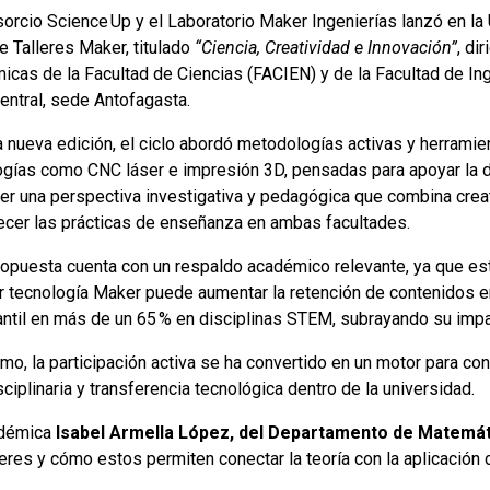
orcio Science Up y el Laboratorio Maker Ingenierías lanzó en la 
e Talleres Maker, titulado
“Ciencia, Creatividad e Innovación”
, di
icas de la Facultad de Ciencias (FACIEN) y de la Facultad de Ing
entral, sede Antofagasta.
a nueva edición, el ciclo abordó metodologías activas y herramie
ogías como CNC láser e impresión 3D, pensadas para apoyar la 
r una perspectiva investigativa y pedagógica que combina creativ
ecer las prácticas de enseñanza en ambas facultades.
ropuesta cuenta con un respaldo académico relevante, ya que es
ar tecnología Maker puede aumentar la retención de contenidos en
antil en más de un 65 % en disciplinas STEM, subrayando su impa
o, la participación activa se ha convertido en un motor para con
sciplinaria y transferencia tecnológica dentro de la universidad.
adémica
Isabel Armella López, del Departamento de Matemát
leres y cómo estos permiten conectar la teoría con la aplicación c