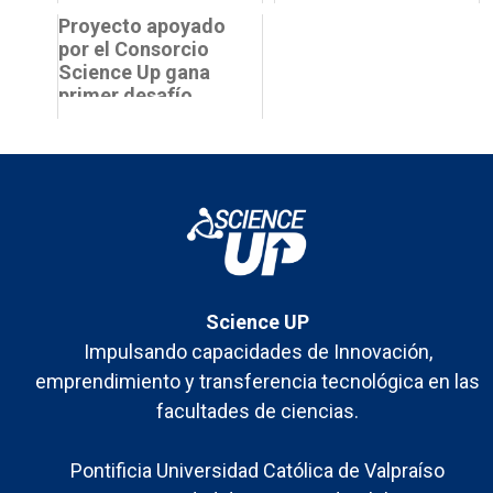
la innovación y el
de Science Up se
emprendimiento
Proyecto apoyado
reunieron en el
de b...
por el Consorcio
Campus G...
Science Up gana
primer desafío
abierto de ENAMI
Science UP
Impulsando capacidades de Innovación,
emprendimiento y transferencia tecnológica en las
facultades de ciencias.
Pontificia Universidad Católica de Valpraíso