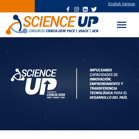
English Version
menu