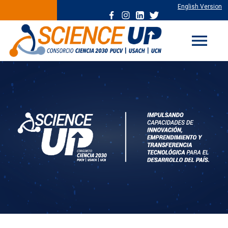
English Version
menu