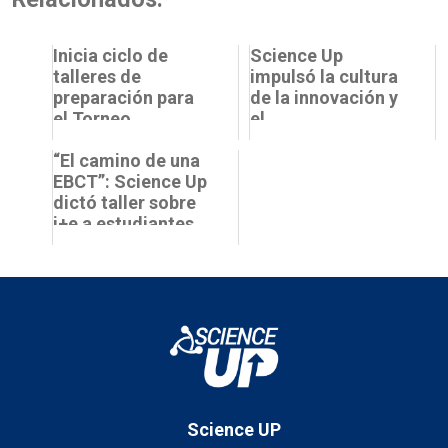
Inicia ciclo de
Science Up
talleres de
impulsó la cultura
preparación para
de la innovación y
el Torneo
el
Femenino de
emprendimiento
Matemáticas
“El camino de una
en el Festival de
Science Up en la
EBCT”: Science Up
Ciencia y Feria...
PUCV...
dictó taller sobre
i+e a estudiantes
PUCV
Science UP