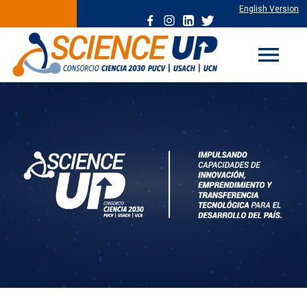
English Version
menu