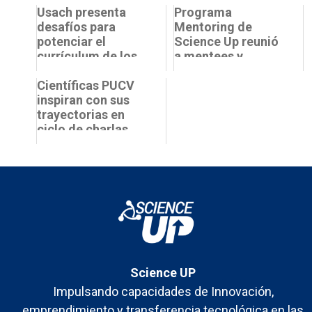
Usach presenta
Programa
desafíos para
Mentoring de
potenciar el
Science Up reunió
currículum de los
a mentees y
estudiantes de
mentoras de la
ciencias
Científicas PUCV
PUCV, UCN y
inspiran con sus
Usach
trayectorias en
ciclo de charlas
“Ciencia Maestra”
Science UP
Impulsando capacidades de Innovación,
emprendimiento y transferencia tecnológica en las