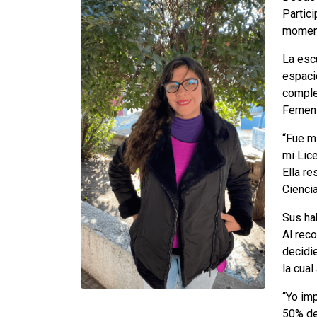
Partic
moment
La escu
espaci
complej
Femeni
“Fue m
mi Lic
Ella r
Cienci
Sus ha
Al rec
decidi
la cual
“Yo im
50% de 