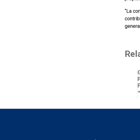
“La co
contrib
generar
Rel