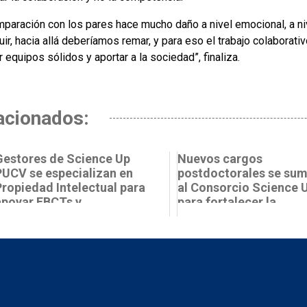
mparación con los pares hace mucho daño a nivel emocional, a niv
uir, hacia allá deberíamos remar, y para eso el trabajo colaborati
 equipos sólidos y aportar a la sociedad”, finaliza.
acionados:
Gestores de Science Up
Nuevos cargos
PUCV se especializan en
postdoctorales se su
Propiedad Intelectual para
al Consorcio Science 
apoyar EBCTs y
para fortalecer la
tecnologías...
investigación en ci...