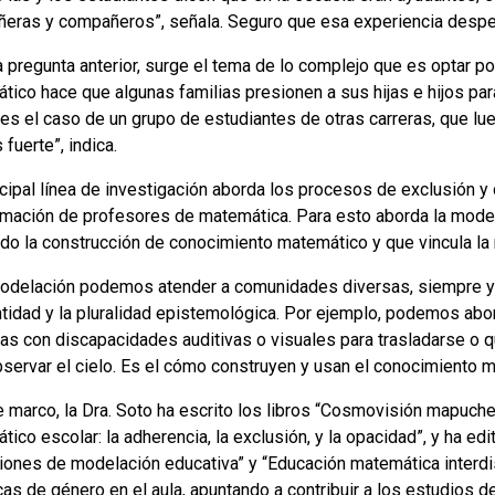
eras y compañeros”, señala. Seguro que esa experiencia desper
a pregunta anterior, surge el tema de lo complejo que es optar p
tico hace que algunas familias presionen a sus hijas e hijos par
 es el caso de un grupo de estudiantes de otras carreras, que l
fuerte”, indica.
ncipal línea de investigación aborda los procesos de exclusión y
ormación de profesores de matemática. Para esto aborda la model
ido la construcción de conocimiento matemático y que vincula la
odelación podemos atender a comunidades diversas, siempre 
ntidad y la pluralidad epistemológica. Por ejemplo, podemos ab
as con discapacidades auditivas o visuales para trasladarse o
servar el cielo. Es el cómo construyen y usan el conocimiento ma
 marco, la Dra. Soto ha escrito los libros “Cosmovisión mapuche 
ico escolar: la adherencia, la exclusión, y la opacidad”, y ha e
iones de modelación educativa” y “Educación matemática interdisc
as de género en el aula, apuntando a contribuir a los estudios de