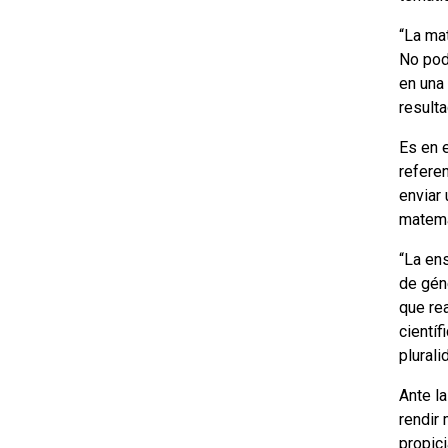
“La ma
No pod
en una
result
Es en 
refere
enviar 
matemát
“La ens
de gén
que re
científ
plural
Ante la
rendir
propici