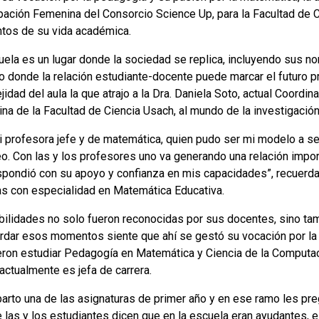
ipación Femenina del Consorcio Science Up, para la Facultad de C
os de su vida académica.
ela es un lugar donde la sociedad se replica, incluyendo sus nor
o donde la relación estudiante-docente puede marcar el futuro pr
idad del aula la que atrajo a la Dra. Daniela Soto, actual Coordi
na de la Facultad de Ciencia Usach, al mundo de la investigación
i profesora jefe y de matemática, quien pudo ser mi modelo a seg
eo. Con las y los profesores uno va generando una relación impor
espondió con su apoyo y confianza en mis capacidades”, recuerda
as con especialidad en Matemática Educativa.
bilidades no solo fueron reconocidas por sus docentes, sino t
ordar esos momentos siente que ahí se gestó su vocación por la
eron estudiar Pedagogía en Matemática y Ciencia de la Computaci
 actualmente es jefa de carrera.
parto una de las asignaturas de primer año y en ese ramo les pr
las y los estudiantes dicen que en la escuela eran ayudantes, es