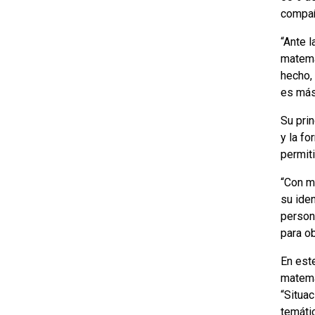
compañ
“Ante l
matemá
hecho,
es más 
Su pri
y la f
permit
“Con m
su ide
person
para ob
En este
matemát
“Situac
temátic