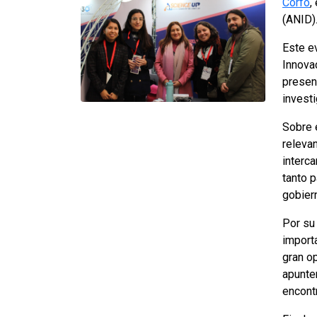
Corfo
,
(ANID)
Este e
Innova
present
investi
Sobre e
relevan
interc
tanto 
gobier
Por su 
importa
gran o
apunte
encont