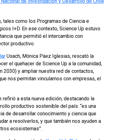
Nacional de Investigación y Desarrollo de Chile
as, tales como los Programas de Ciencia e
gicos I+D. En ese contexto, Science Up estuvo
tancia que permitió el intercambio con
ector productivo.
lar
Usach, Mónica Páez Iglesias, rescató la
nocer el quehacer de Science Up a la comunidad,
n 2030) y ampliar nuestra red de contactos,
que nos permitan vincularnos con empresas, el
e refirió a esta nueva edición, destacando la
ollo productivo sostenible del país: “es una
ia de desarrollar conocimiento y ciencia que
udar a resolverlos, y que también nos ayuden a
stros ecosistemas”.