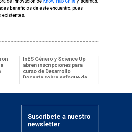
ora de Innovación de
Know Hub Chile
y, además,
andes beneficios de este encuentro, pues
s existentes.
aron
InES Género y Science Up
ía
abren inscripciones para
n
curso de Desarrollo
Docente sobre enfoque de
géner...
Suscríbete a nuestro
newsletter