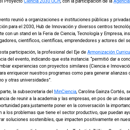
 el Proyecto
Ciencia 2030 UCH
, con la participación de la
Agencia 
.
vento reunió a organizaciones e instituciones públicas y privad
ción para el 2030, Hub de Innovación y diversos centros tecnoló
e con un stand en la Feria de Ciencia, Tecnología y Empresa, ins
gadores, científicos, científicas, emprendedores y actores del s
sta participación, la profesional del Eje de
Armonización Curricu
cia del evento, indicando que esta instancia: “permitió dar a co
ambiar experiencias con proyectos similares (Ciencia e Innovació
para enriquecer nuestros programas como para generar alianzas 
no y otras universidades”.
parte, la subsecretaria del
MinCiencia
, Carolina Gainza Cortés, s
ncia de reunir a la academia y las empresas, en pos de un desarr
portunidad para justamente poner en la conversación la importanc
n a los problemas que tiene el sector productivo, que puedan ay
rar soluciones sostenibles, que impacten positivamente en nue