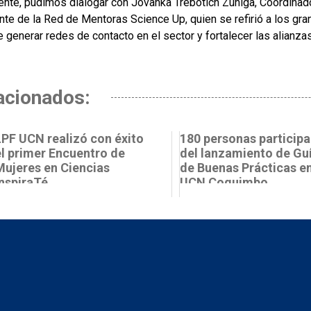
ente, pudimos dialogar con Jovanka Trebotich Zúñiga, Coordinad
ante de la Red de Mentoras Science Up, quien se refirió a los gr
 generar redes de contacto en el sector y fortalecer las alianza
acionados:
LPF UCN realizó con éxito
180 personas particip
el primer Encuentro de
del lanzamiento de Gu
Mujeres en Ciencias
de Buenas Prácticas e
InspiraTé
UCN Coquimbo