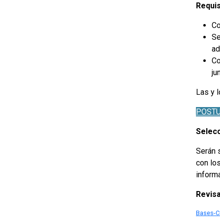
Requis
Co
Se
ad
Co
ju
Las y 
POSTU
Selec
Serán 
con los
informa
Revisa
Bases-C