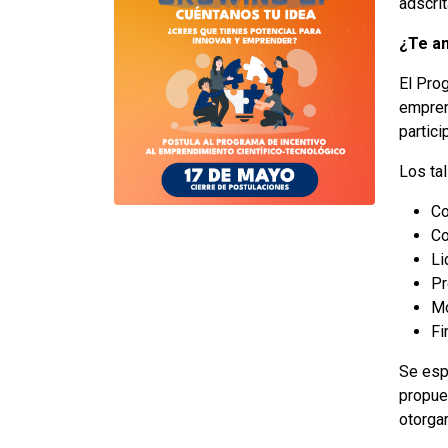
adscrit
¿Te an
El Pro
emprend
partic
Los tal
Co
Co
Li
Pr
Mo
Fi
Se esp
propues
otorga