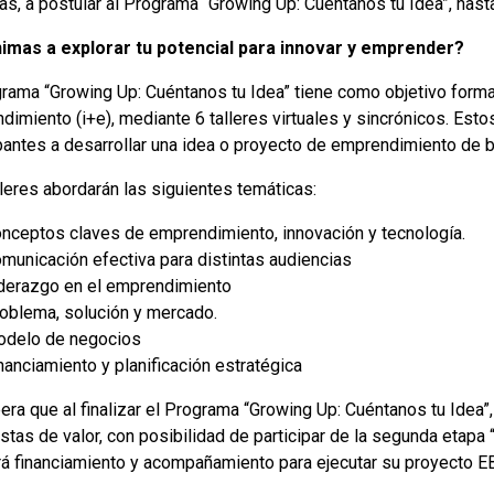
as, a postular al Programa “Growing Up: Cuéntanos tu Idea”, hast
imas a explorar tu potencial para innovar y emprender?
grama “Growing Up: Cuéntanos tu Idea” tiene como objetivo forma
imiento (i+e), mediante 6 talleres virtuales y sincrónicos. Esto
ipantes a desarrollar una idea o proyecto de emprendimiento de b
leres abordarán las siguientes temáticas:
nceptos claves de emprendimiento, innovación y tecnología.
municación efectiva para distintas audiencias
derazgo en el emprendimiento
oblema, solución y mercado.
delo de negocios
nanciamiento y planificación estratégica
era que al finalizar el Programa “Growing Up: Cuéntanos tu Idea”
tas de valor, con posibilidad de participar de la segunda etapa “G
rá financiamiento y acompañamiento para ejecutar su proyecto E