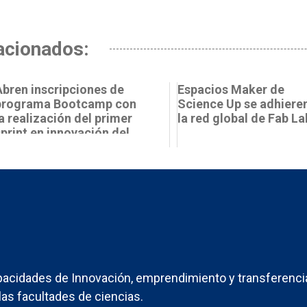
acionados:
Abren inscripciones de
Espacios Maker de
programa Bootcamp con
Science Up se adhiere
la realización del primer
la red global de Fab La
sprint en innovación del
Cons...
acidades de Innovación, emprendimiento y transferenci
las facultades de ciencias.