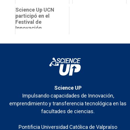
patente de
potencia tesis
invención
Science Up UCN
colaborativas
participó en el
Festival de
Innovación,
Ciencia y
Tecnología
"Innovafest 2024"
Science UP
Impulsando capacidades de Innovación,
emprendimiento y transferencia tecnológica en las
facultades de ciencias.
Pontificia Universidad Católica de Valpraíso