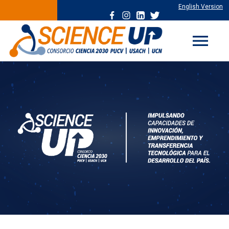
English Version
menu