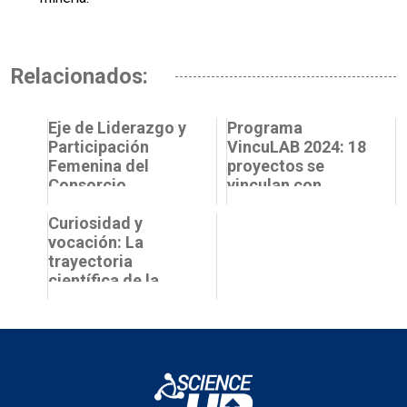
Relacionados:
Eje de Liderazgo y
Programa
Participación
VincuLAB 2024: 18
Femenina del
proyectos se
Consorcio
vinculan con
Science Up
sector socio-
participa de
Curiosidad y
económico
lanzamiento de
vocación: La
convo...
trayectoria
científica de la
Dra. Martha
Hengst López