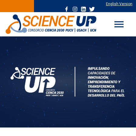
English Version
menu