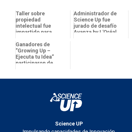
Taller sobre
Administrador de
propiedad
Science Up fue
intelectual fue
jurado de desafío
impartido para
Avanza by L'Oréal
proyectos
for Youth
ganadores de
Ganadores de
“Growing Up -
“Growing Up –
Ejecuta t...
Ejecuta tu Idea”
participaron de
taller de Pitch
Science UP
Impulsando capacidades de Innovación,