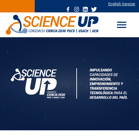
English Version
menu