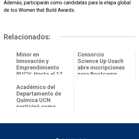
Además, participarán como candidatas para la etapa global
de los Women that Build Awards.
Relacionados:
Minor en
Consorcio
Innovación y
Science Up Usach
Emprendimiento
abre inscripciones
PUCV: Hasta el 12
para Bootcamp
de diciembre está
Science Up 2025
abierto el proceso
Académico del
de adscr...
Departamento de
Química UCN
participó como
profesor en el
Erasmus Mundus
Master