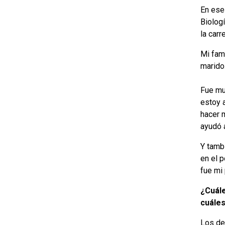
En ese
Biologí
la carr
Mi fami
marido
Fue mu
estoy 
hacer 
ayudó 
Y tambi
en el 
fue mi 
¿Cuále
cuáles
Los de