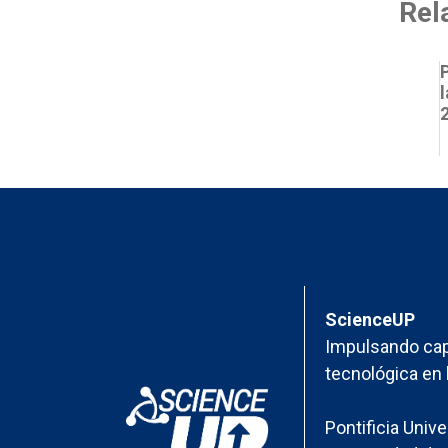
Rel
l
ScienceUP
Impulsando cap
tecnológica en 
Pontificia Univ