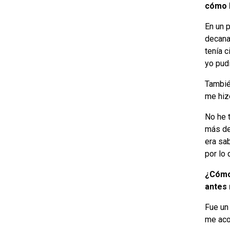
cómo 
En un 
decana
tenía c
yo pud
También
me hiz
No he 
más de
era sa
por lo 
¿Cómo 
antes
Fue un
me acom