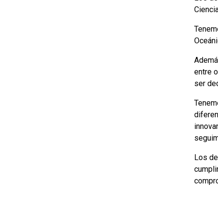
Cienci
Tenemo
Oceáni
Además
entre o
ser de
Tenemo
difere
innova
seguim
Los de
cumpli
compro