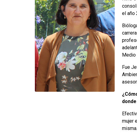
consol
el año 
Biólog
carrera
profes
adelan
Medio 
Fue Je
Ambien
asesor
¿Cómo 
donde 
Efecti
mujer 
misma