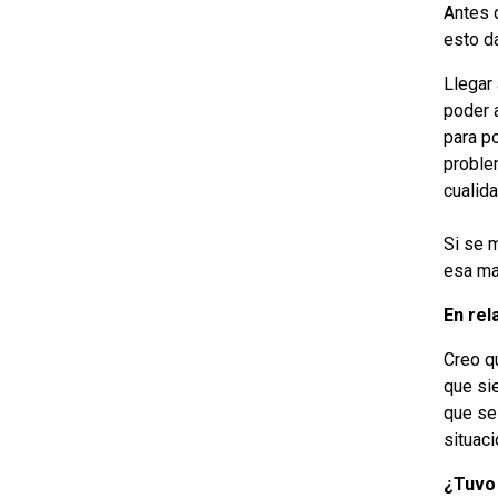
Antes q
esto d
Llegar
poder 
para po
proble
cualid
Si se 
esa ma
En rel
Creo qu
que si
que se
situaci
¿Tuvo 