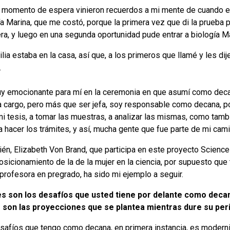
 momento de espera vinieron recuerdos a mi mente de cuando ent
a Marina, que me costó, porque la primera vez que di la prueba p
era, y luego en una segunda oportunidad pude entrar a biología Ma
lia estaba en la casa, así que, a los primeros que llamé y les di
.
y emocionante para mí en la ceremonia en que asumí como deca
a cargo, pero más que ser jefa, soy responsable como decana,
mi tesis, a tomar las muestras, a analizar las mismas, como tamb
a hacer los trámites, y así, mucha gente que fue parte de mi cam
én, Elizabeth Von Brand, que participa en este proyecto Science 
posicionamiento de la de la mujer en la ciencia, por supuesto qu
profesora en pregrado, ha sido mi ejemplo a seguir.
s son los desafíos que usted tiene por delante como decana
 son las proyecciones que se plantea mientras dure su per
safíos que tengo como decana, en primera instancia, es moderniz