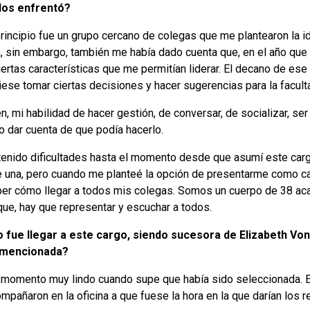
los enfrentó?
principio fue un grupo cercano de colegas que me plantearon la 
, sin embargo, también me había dado cuenta que, en el año que
iertas características que me permitían liderar. El decano de es
iese tomar ciertas decisiones y hacer sugerencias para la facult
, mi habilidad de hacer gestión, de conversar, de socializar, se
o dar cuenta de que podía hacerlo.
tenido dificultades hasta el momento desde que asumí este cargo
 una, pero cuando me planteé la opción de presentarme como c
ber cómo llegar a todos mis colegas. Somos un cuerpo de 38 aca
que, hay que representar y escuchar a todos.
fue llegar a este cargo, siendo sucesora de Elizabeth Von 
 mencionada?
 momento muy lindo cuando supe que había sido seleccionada. 
pañaron en la oficina a que fuese la hora en la que darían los r