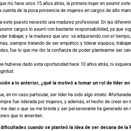
ue mí, hace unos 15 años atrás, la primera mujer en asumir este 
a cuenta de la poca presencia de mujeres en cargos de alto man
 a este puesto necesitó una madurez profesional. En las diferent
asumir cargos lo asumí con bastante responsabilidad, ya que sign
der trabajar, y la madurez que uno va adquiriendo con el tiempo,
mas, siempre tratando de ser empático y liderar equipos, trabaja
ades, fue lo que me dio la confianza de poder plantearme ser can
me hubiese dado esta oportunidad hace 10 años atrás, ni siquier
gnitud.
ación a lo anterior, ¿qué la motivó a tomar un rol de líder e
e, en mi caso particular, ser líder ha sido algo innato. Afortun
empre fue liderada por mujeres, y además, el hecho de creer en
 me dan o que se me brinda y ser perseverante ha generado en m
ones que lo ameriten.
dificultades cuando se planteó la idea de ser decana de la 