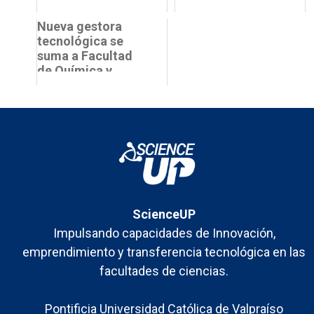
desarrollo
Femenino de
académico y
Nueva gestora
Matemáticas
profesional a
tecnológica se
Science Up en la
través de Foc...
suma a Facultad
PUCV...
de Química y
Biología Usach
ScienceUP
Impulsando capacidades de Innovación,
emprendimiento y transferencia tecnológica en las
facultades de ciencias.
Pontificia Universidad Católica de Valpraíso