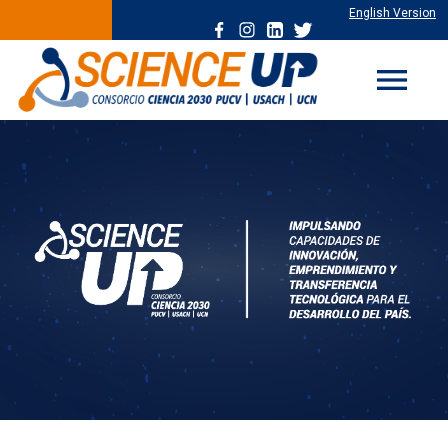
English Version
menu