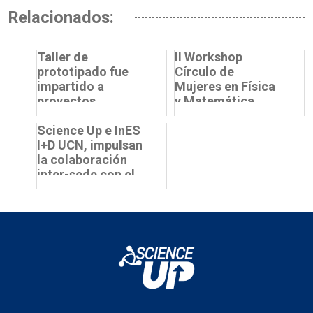
Relacionados:
Taller de
II Workshop
prototipado fue
Círculo de
impartido a
Mujeres en Física
proyectos
y Matemática
seleccionados al
refuerza avance
Programa
Science Up e InES
en ciencia con
“Growing Up:
I+D UCN, impulsan
perspectiva de ...
Ejecuta tu id...
la colaboración
inter-sede con el
primer taller del
Programa Lin...