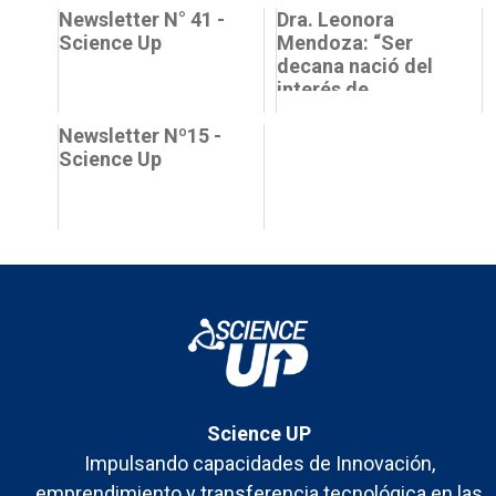
Newsletter N° 41 -
Dra. Leonora
Science Up
Mendoza: “Ser
decana nació del
interés de
impactar en forma
Newsletter Nº15 -
positiva en la
Science Up
gente, estud...
Science UP
Impulsando capacidades de Innovación,
emprendimiento y transferencia tecnológica en las