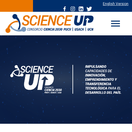
English Version
menu