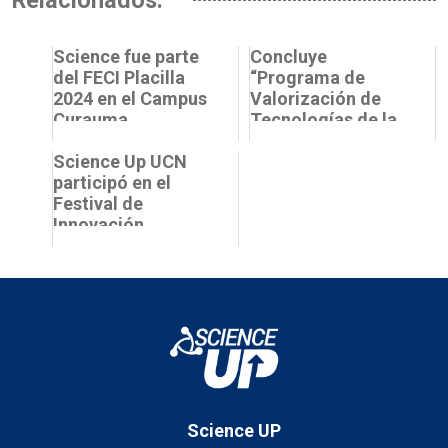
Relacionados:
Science fue parte
Concluye
del FECI Placilla
“Programa de
2024 en el Campus
Valorización de
Curauma
Tecnologías de la
Facultad de
Science Up UCN
Ciencias” con
participó en el
presentación de
Festival de
pi...
Innovación,
Ciencia y
Tecnología
"Innovafest 2024"
Science UP