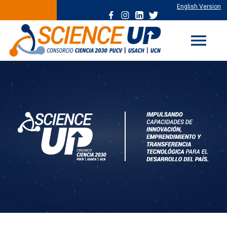
English Version
menu