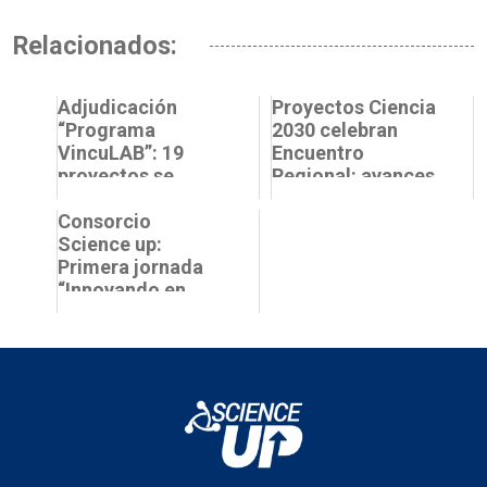
Relacionados:
Adjudicación
Proyectos Ciencia
“Programa
2030 celebran
VincuLAB”: 19
Encuentro
proyectos se
Regional: avances
vinculan con el
y desafíos
entorno socio-
Consorcio
económico
Science up:
Primera jornada
“Innovando en
ciencias”