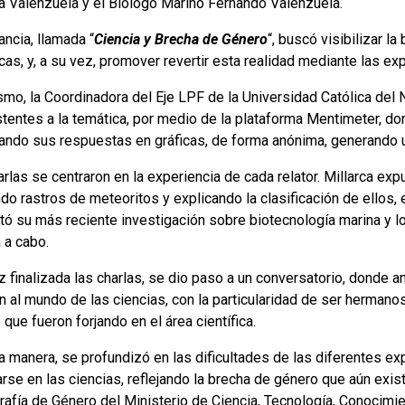
ca Valenzuela y el Biólogo Marino Fernando Valenzuela.
ancia, llamada “
Ciencia y Brecha de Género
“, buscó visibilizar l
icas, y, a su vez, promover revertir esta realidad mediante las 
smo, la Coordinadora del Eje LPF de la Universidad Católica del 
stentes a la temática, por medio de la plataforma Mentimeter, d
ejando sus respuestas en gráficas, de forma anónima, generando
rlas se centraron en la experiencia de cada relator. Millarca ex
do rastros de meteoritos y explicando la clasificación de ellos,
tó su más reciente investigación sobre biotecnología marina y l
a a cabo.
z finalizada las charlas, se dio paso a un conversatorio, donde
n al mundo de las ciencias, con la particularidad de ser hermanos
que fueron forjando en el área científica.
a manera, se profundizó en las dificultades de las diferentes ex
rse en las ciencias, reflejando la brecha de género que aún exis
afía de Género del Ministerio de Ciencia, Tecnología, Conocimien