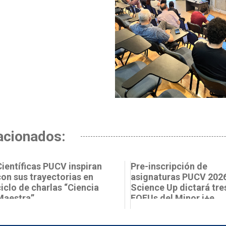
acionados:
Científicas PUCV inspiran
Pre-inscripción de
con sus trayectorias en
asignaturas PUCV 2026
ciclo de charlas “Ciencia
Science Up dictará tre
Maestra”
FOFUs del Minor i+e