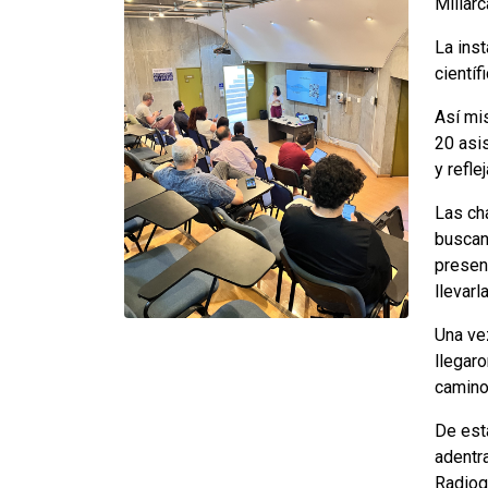
Millar
La inst
científ
Así mi
20 asi
y refl
Las cha
buscan
presen
llevarl
Una ve
llegaro
camino 
De est
adentra
Radiogr