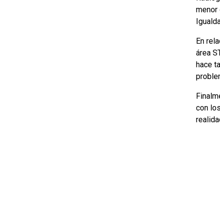
menor 
Iguald
En rela
área S
hace t
proble
Finalm
con lo
realida