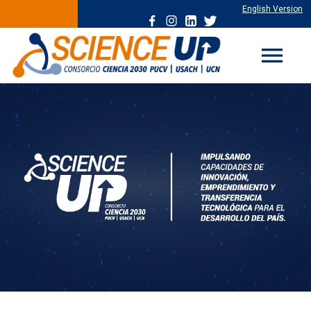
English Version
menu