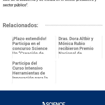
sector público”.
Relacionados:
¡Plazo extendido!
Dras. Dora Altbir y
Participa en el
Mónica Rubio
concurso Science
recibieron Premio
Up “Creación de
Nacional de
logo sobre
Ciencias Exactas
liderazgo y
Participa del
en La Moneda
participac...
Curso Intensivo
Herramientas de
Innovación para la
Acuicultura