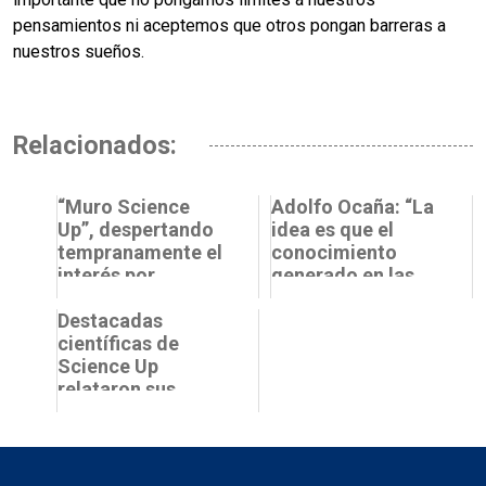
pensamientos ni aceptemos que otros pongan barreras a
nuestros sueños.
Relacionados:
“Muro Science
Adolfo Ocaña: “La
Up”, despertando
idea es que el
tempranamente el
conocimiento
interés por
generado en las
innovar
universidades
Destacadas
potencie el
científicas de
desarrollo d...
Science Up
relataron sus
motivaciones y
desafíos en
conversatorio
virtual