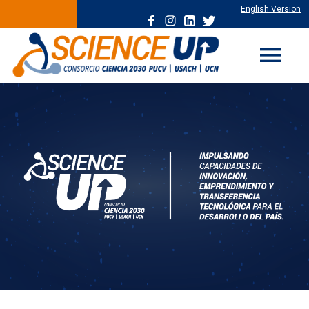
English Version
menu