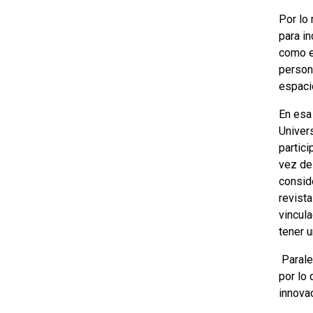
Por lo
para in
como en
person
espaci
En esa
Univers
partici
vez de 
consid
revist
vincul
tener u
Parale
por lo
innova