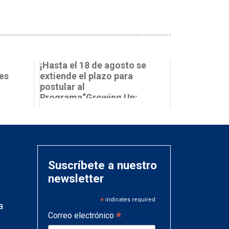
¡Hasta el 18 de agosto se
es
extiende el plazo para
postular al
Programa“Growing Up:
Ejecuta tu Idea!” ...
Suscríbete a nuestro
newsletter
*
indicates required
a
*
Correo electrónico