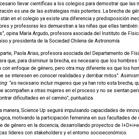
esario llevar científicas a los colegios para demostrar que las 
ización es una de las estrategias más potentes. La brecha de gén
stán en el colegio ya existe una diferencia y predisposición ineq
ores y profesoras les demuestran a las niñas que ellas también 
”, opina María Argudo, profesora asociada del Instituto de Física
aíso y presidenta de la Sociedad Chilena de Astronomía.
 parte, Paola Arias, profesora asociada del Departamento de Físi
era que, para disminuir la brecha, es necesario que los hombres
es con enfoque de género, pero otra muy diferente es que los hom
e se interesen en conocer realidades y derribar mitos”. Asimismo
ing
: “es necesario incluir mujeres que ya han roto esta brecha
ue acompañen a otras mujeres en el proceso y no se sientan perdi
ntrar dificultades en el camino”, puntualiza.
a manera, Science Up seguirá impulsando capacidades de innova
ógica, motivando la participación femenina en sus facultades de 
e de género en la docencia, desarrollando proyectos de I+D+i+
ficas líderes con stakeholders y el entorno socioeconómico.