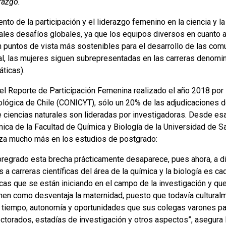
razgo.
nto de la participación y el liderazgo femenino en la ciencia y l
pales desafíos globales, ya que los equipos diversos en cuanto 
n puntos de vista más sostenibles para el desarrollo de las com
al, las mujeres siguen subrepresentadas en las carreras denomin
ticas).
el Reporte de Participación Femenina realizado el año 2018 por 
ológica de Chile (CONICYT), sólo un 20% de las adjudicaciones d
 ciencias naturales son lideradas por investigadoras. Desde esa 
ica de la Facultad de Química y Biología de la Universidad de Sa
liza mucho más en los estudios de postgrado:
 pregrado esta brecha prácticamente desaparece, pues ahora, a di
 a carreras científicas del área de la química y la biología es c
ficas que se están iniciando en el campo de la investigación y q
enen como desventaja la maternidad, puesto que todavía cultural
tiempo, autonomía y oportunidades que sus colegas varones pa
ctorados, estadías de investigación y otros aspectos”, asegura 