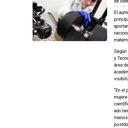
de lide
El aume
princi
aporta
nacion
matemá
Según 
y Tecn
área de
académ
visibi
“En el
mujeres
cientí
aún ti
menos 
postdo