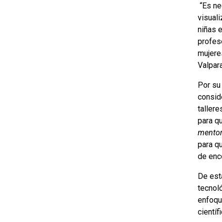
“Es nec
visual
niñas e
profes
mujeres
Valpar
Por su
consid
taller
para qu
mentor
para q
de enco
De est
tecnol
enfoqu
cientí