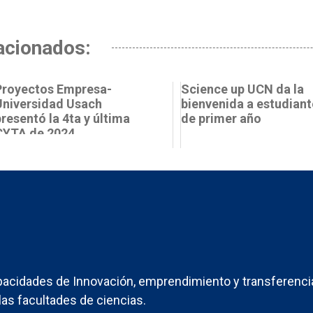
acionados:
Proyectos Empresa-
Science up UCN da la
Universidad Usach
bienvenida a estudiant
presentó la 4ta y última
de primer año
CYTA de 2024
acidades de Innovación, emprendimiento y transferenci
las facultades de ciencias.