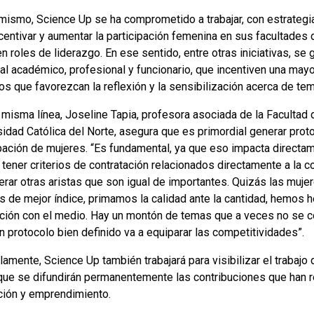
 mismo, Science Up se ha comprometido a trabajar, con estrategia
centivar y aumentar la participación femenina en sus facultades d
 roles de liderazgo. En ese sentido, entre otras iniciativas, se
al académico, profesional y funcionario, que incentiven una mayo
os que favorezcan la reflexión y la sensibilización acerca de te
 misma línea, Joseline Tapia, profesora asociada de la Facultad 
idad Católica del Norte, asegura que es primordial generar proto
pación de mujeres. “Es fundamental, ya que eso impacta directame
tener criterios de contratación relacionados directamente a la c
erar otras aristas que son igual de importantes. Quizás las muj
as de mejor índice, primamos la calidad ante la cantidad, hemos
ación con el medio. Hay un montón de temas que a veces no se co
n protocolo bien definido va a equiparar las competitividades”.
lamente, Science Up también trabajará para visibilizar el trabaj
 que se difundirán permanentemente las contribuciones que han re
ción y emprendimiento.