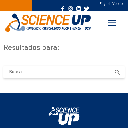
English Version
menu
Resultados para:
Buscar
search
por