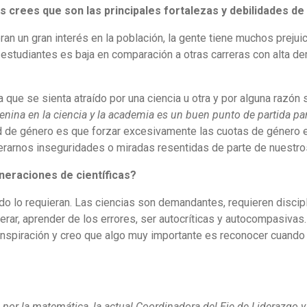
 crees que son las principales fortalezas y debilidades de 
eran un gran interés en la población, la gente tiene muchos prejui
de estudiantes es baja en comparación a otras carreras con alta
que se sienta atraído por una ciencia u otra y por alguna razó
menina en la ciencia y la academia es un buen punto de partida pa
d de género es que forzar excesivamente las cuotas de género en
erarnos inseguridades o miradas resentidas de parte de nuestro
neraciones de científicas?
do lo requieran. Las ciencias son demandantes, requieren discip
erar, aprender de los errores, ser autocríticas y autocompasiv
a inspiración y creo que algo muy importante es reconocer cuando
por la matemática, la actual Coordinadora del Eje de Liderazgo 