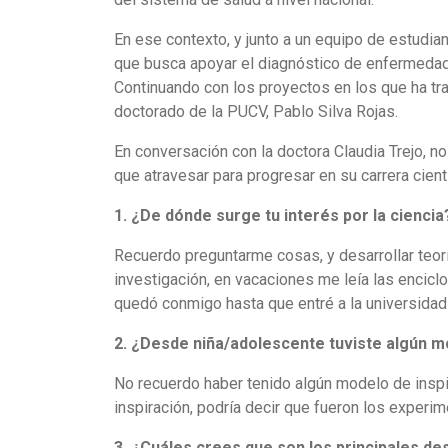
En ese contexto, y junto a un equipo de estudia
que busca apoyar el diagnóstico de enfermedade
Continuando con los proyectos en los que ha tra
doctorado de la PUCV, Pablo Silva Rojas.
En conversación con la doctora Claudia Trejo, n
que atravesar para progresar en su carrera cient
1. ¿De dónde surge tu interés por la ciencia
Recuerdo preguntarme cosas, y desarrollar teorí
investigación, en vacaciones me leía las enciclo
quedó conmigo hasta que entré a la universidad y 
2. ¿Desde niña/adolescente tuviste algún m
No recuerdo haber tenido algún modelo de inspir
inspiración, podría decir que fueron los experim
3. ¿Cuáles crees que son los principales de