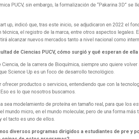
ímica PUCV, sin embargo, la formalización de “Pakarina 3D” se l
t up, indicó que, tras este inicio, se adjudicaron en 2022 el fond
 técnica, el registro de la marca, entre otros aspectos legales.
tirá alcanzar nuevos mercados tanto a nivel nacional como intern
cultad de Ciencias PUCV, cómo surgió y qué esperan de ella 
Ciencia, de la carrera de Bioquímica, siempre uno quiere volver
ue Science Up es un foco de desarrollo tecnológico.
ofrecer productos o servicios, entendiendo que con la tecnolog
e. Eso es lo que nosotros buscamos.
 sea modelamiento de proteína en tamaño real, para que los est
el mundo micro, en el mundo molecular, pero de una forma más t
 el tacto es uno de ellos.
s diversos programas dirigidos a estudiantes de pre y pos
é opinas de estos programas?