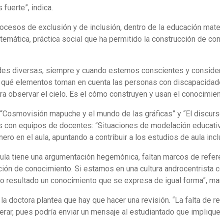
fuerte”, indica.
procesos de exclusión y de inclusión, dentro de la educación ma
emática, práctica social que ha permitido la construcción de co
s diversas, siempre y cuando estemos conscientes y considere
qué elementos toman en cuenta las personas con discapacidades
observar el cielo. Es el cómo construyen y usan el conocimient
s “Cosmovisión mapuche y el mundo de las gráficas” y “El discurs
ros con equipos de docentes: “Situaciones de modelación educativ
ero en el aula, apuntando a contribuir a los estudios de aula incl
la tiene una argumentación hegemónica, faltan marcos de refer
cción de conocimiento. Si estamos en una cultura androcentrista
 resultado un conocimiento que se expresa de igual forma”, man
a doctora plantea que hay que hacer una revisión. “La falta de 
erar, pues podría enviar un mensaje al estudiantado que implique