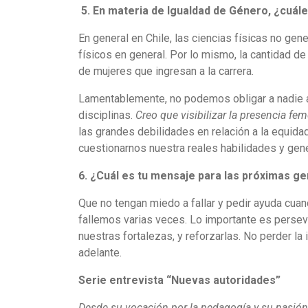
5.
En materia de Igualdad de Género, ¿cuáles
En general en Chile, las ciencias físicas no gen
físicos en general. Por lo mismo, la cantidad 
de mujeres que ingresan a la carrera.
Lamentablemente, no podemos obligar a nadie a 
disciplinas.
Creo que visibilizar la presencia fe
las grandes debilidades en relación a la equida
cuestionarnos nuestra reales habilidades y gen
6. ¿Cuál es tu mensaje para las próximas ge
Que no tengan miedo a fallar y pedir ayuda cuan
fallemos varias veces. Lo importante es persev
nuestras fortalezas, y reforzarlas. No perder l
adelante.
Serie entrevista “Nuevas autoridades”
Desde su vocación por la pedagogía y su pasión 