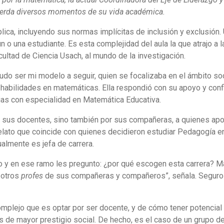
ecuerda diversos momentos de su vida académica.
lica, incluyendo sus normas implícitas de inclusión y exclusión.
 o una estudiante. Es esta complejidad del aula la que atrajo a l
ultad de Ciencia Usach, al mundo de la investigación.
udo ser mi modelo a seguir, quien se focalizaba en el ámbito soc
a habilidades en matemáticas. Ella respondió con su apoyo y conf
ias con especialidad en Matemática Educativa.
r sus docentes, sino también por sus compañeras, a quienes ap
relato que coincide con quienes decidieron estudiar Pedagogía e
ualmente es jefa de carrera.
ño y en ese ramo les pregunto: ¿por qué escogen esta carrera? M
s otros
profes
de sus compañeras y compañeros”, señala. Seguro 
 complejo que es optar por ser docente, y de cómo tener potencia
as de mayor prestigio social. De hecho, es el caso de un grupo d