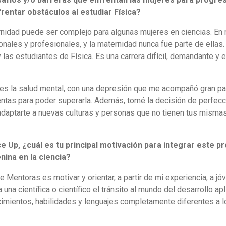
entar obstáculos al estudiar Física?
rnidad puede ser complejo para algunas mujeres en ciencias. En 
nales y profesionales, y la maternidad nunca fue parte de ellas
 las estudiantes de Física. Es una carrera difícil, demandante y
 es la salud mental, con una depresión que me acompañó gran pa
entas para poder superarla. Además, tomé la decisión de perfecc
que adaptarte a nuevas culturas y personas que no tienen tus misma
e Up, ¿cuál es tu principal motivación para integrar este p
nina en la ciencia?
de Mentoras es motivar y orientar, a partir de mi experiencia, a j
una científica o científico el tránsito al mundo del desarrollo ap
cimientos, habilidades y lenguajes completamente diferentes a