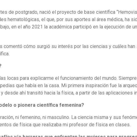
ntes de postgrado, nació el proyecto de base científica “Hemovis
s hematológicas, el que, por sus aportes al área médica, ha sid
bajo, en el año 2021 la académica participó en la ejecución de 
os comentó cómo surgió su interés por las ciencias y cuáles han s
ífica.
?
as locas para explicarme el funcionamiento del mundo. Siempre t
pedias que había en la casa. Mi primera inspiración fue la arque
desde ahí transitó hacia la física, a partir de las aplicaciones i
odelo o pionera científica femenina?
ación, ni femenino, ni masculino. La ciencia misma y sus fenóme
entos de física que realizaba mi profesor de física en clases.
safíos y/o barreras que enfrentan las mujeres para progres