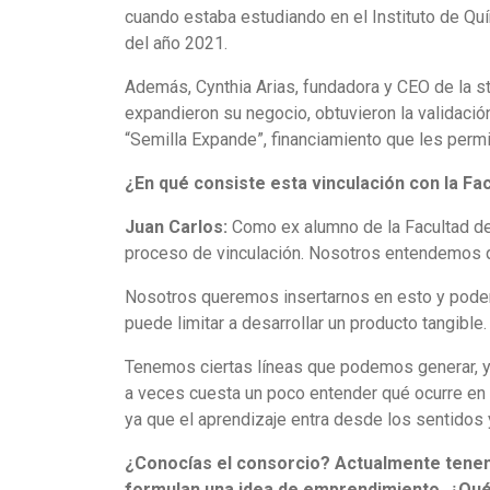
cuando estaba estudiando en el Instituto de Qu
del año 2021.
Además, Cynthia Arias, fundadora y CEO de la star
expandieron su negocio, obtuvieron la validación
“Semilla Expande”, financiamiento que les permi
¿En qué consiste esta vinculación con la Fa
Juan Carlos:
Como ex alumno de la Facultad de 
proceso de vinculación. Nosotros entendemos q
Nosotros queremos insertarnos en esto y poder 
puede limitar a desarrollar un producto tangibl
Tenemos ciertas líneas que podemos generar, ya
a veces cuesta un poco entender qué ocurre en 
ya que el aprendizaje entra desde los sentidos y
¿Conocías el consorcio? Actualmente tenemo
formulan una idea de emprendimiento. ¿Qu