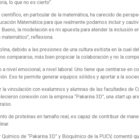
ria, lo que no es cierto”.
científico, en particular de la matemática, ha carecido de persp
ación Matemática para que realmente podamos incluir y cautivar
 Bueno, la modelación es mi apuesta para atender la inclusión en
 matemático”, reflexiona.
plina, debido a las presiones de una cultura exitista en la cual
no compararse, más bien propiciar la colaboración y no la compe
nivel emocional, a nivel laboral. Uno tiene que centrarse en con
ión. Eso te permite generar equipos sólidos y aportar a la socieda
 la vinculación con exalumnos y alumnas de las facultades de Ci
lecieron conexión con la empresa “Pakarina 3D”, una start up ar
raíso.
o de proteínas en tamaño real, es capaz de contribuir de manera
inar.
r Químico de “Pakarina 3D” y Bioquímico de la PUCV, comentó qu