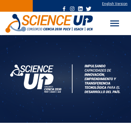
English Version
menu