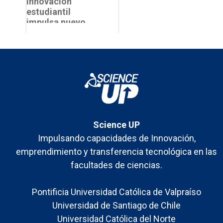
segundo semestre
innovación
2024
estudiantil
impulsa nuevo
enfoque
terapéutico para
abordar el dolor
crónico e...
Science UP
Impulsando capacidades de Innovación,
emprendimiento y transferencia tecnológica en las
facultades de ciencias.
Pontificia Universidad Católica de Valpraíso
Universidad de Santiago de Chile
Universidad Católica del Norte