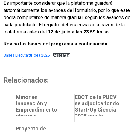
Es importante considerar que la plataforma guardará
automáticamente los avances del formulario, por lo que este
podrá completarse de manera gradual, según los avances de
cada postulante. El registro deberá enviarse a través de la
plataforma antes del
12 de julio a las 23:59 horas.
Revisa las bases del programa a continuación:
Bases Ejecuta tu Idea 2026
Descargar
Relacionados:
Minor en
EBCT de la PUCV
Innovación y
se adjudica fondo
Emprendimiento
Start-Up Ciencia
abre sus
2025 con la
postulaciones de
tecnología
ingreso para el
Proyecto de
MagVISC