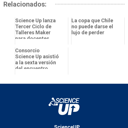
Relacionados:
Science Up lanza
La copa que Chile
Tercer Ciclo de
no puede darse el
Talleres Maker
lujo de perder
para docentes
UCN
Consorcio
Science Up asistió
a la sexta versión
del encuentro
Innovapolinav de
la Armada de
Chile
ScienceUP