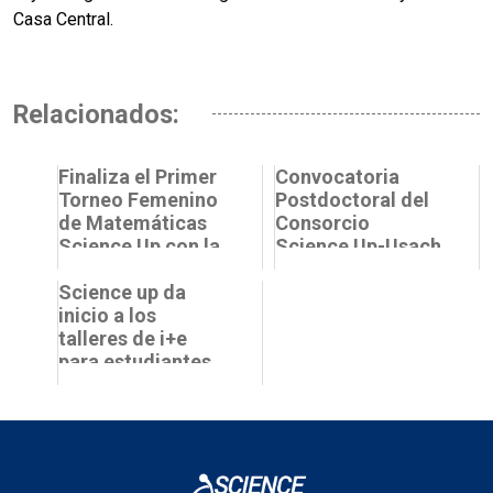
Casa Central.
Relacionados:
Finaliza el Primer
Convocatoria
Torneo Femenino
Postdoctoral del
de Matemáticas
Consorcio
Science Up con la
Science Up-Usach
premiación de
tres ganadoras
Science up da
inicio a los
talleres de i+e
para estudiantes
del programa
“Growing Up:
Ejecuta tu ide...