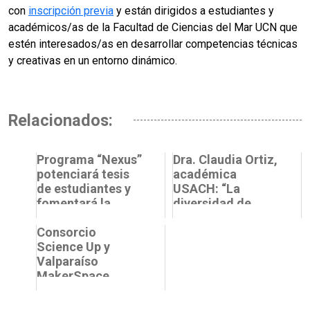
con
inscripción previa
y están dirigidos a estudiantes y
académicos/as de la Facultad de Ciencias del Mar UCN que
estén interesados/as en desarrollar competencias técnicas
y creativas en un entorno dinámico.
Relacionados:
Programa “Nexus”
Dra. Claudia Ortiz,
potenciará tesis
académica
de estudiantes y
USACH: “La
fomentará la
diversidad de
interdisciplina
miradas es
entre
Consorcio
fundamental para
universidades ...
Science Up y
enriquecer la cie...
Valparaíso
MakerSpace
inician ciclo de
talleres