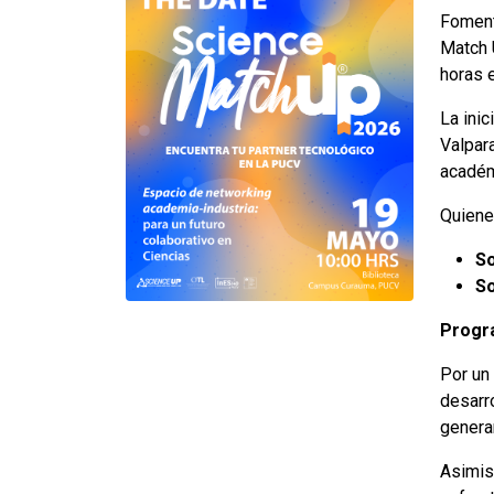
Fomenta
Match 
horas 
La inic
Valpara
académ
Quiene
So
S
Progr
Por un
desarr
generar
Asimis