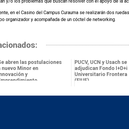
tan y/o los problemas que buscan resolver con el apoyo de la a
ente, en el Casino del Campus Curauma se realizarán dos ruedas
ipo organizador y acompañada de un cóctel de networking.
acionados:
Se abren las postulaciones
PUCV, UCN y Usach se
a nuevo Minor en
adjudican Fondo I+D+i
Innovación y
Universitario Frontera
Emprendimiento
(FIUF)