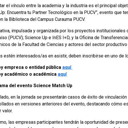
r el vínculo entre la academia y la industria es el principal obje
Up: Encuentra tu Partner Tecnológico en la PUCV”, evento que ten
en la Biblioteca del Campus Curauma PUCV.
iativa, impulsada y organizada por los proyectos institucionales 
íso (PUCV); Science Up e InES I+D, y la Oficina de Transferencia
icos de la Facultad de Ciencias y actores del sector productivo 
s estén interesados/as en asistir, deben inscribirse en uno de l
y empresa o entidad pública
aquí
oy académico o académica
aquí
ama del evento Science Match Up
 lado, en la jornada se presentarán casos de éxito de vinculaci
ollados en versiones anteriores del evento, destacando cómo es
 valor.
mo, las empresas participantes tendrán la oportunidad de pres