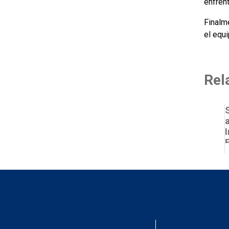
enfren
Finalm
el equ
Rel