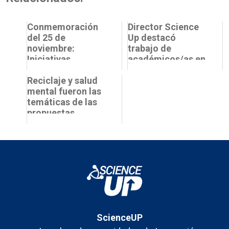
Conmemoración
Director Science
del 25 de
Up destacó
noviembre:
trabajo de
Iniciativas
académicos/as en
impulsadas por la
tiempos de Covid-
PUCV, USACH y
Reciclaje y salud
19
UCN en torno a la
mental fueron las
err...
temáticas de las
propuestas
ganadoras de
Bootcamp
Science Up 202...
ScienceUP