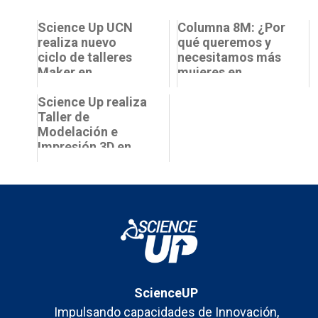
Science Up UCN
Columna 8M: ¿Por
realiza nuevo
qué queremos y
ciclo de talleres
necesitamos más
Maker en
mujeres en
Antofagasta
ciencias?
Science Up realiza
Taller de
Modelación e
Impresión 3D en
Biomaker Lab UCN
ScienceUP
Impulsando capacidades de Innovación,