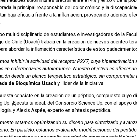
fermedades autoinmunes afectan entre el 4% y el 20% de la pobl
rada la principal responsable del dolor crónico y la discapacida
tan baja eficacia frente a la inflamación, provocando además ef
.
po multidisciplinario de estudiantes e investigadores de la Facu
o de Chile (Usach) trabaja en la creación de nuevos agentes tera
ara abordar la inflamación característica de estos padecimiento
mos inhibir la actividad del receptor P2X7, cuya hiperactivación
os en enfermedades autoinmunes. Nuestro objetivo es ofrecer una 
ación desde un blanco terapéutico estratégico, sin comprometer l
ada de Bioquímica Usach
y líder de la iniciativa.
puesta consiste en la creación de un péptido, compuesto cuyo di
g Up: ¡Ejecuta tu idea!, del Consorcio Science Up, con el apoyo 
ogía, y Alexis Aspée, experto en síntesis peptídica.
mente estamos optimizando su diseño para sintetizarlo y avanzar 
torio. En paralelo, estamos evaluando modificaciones del péptido