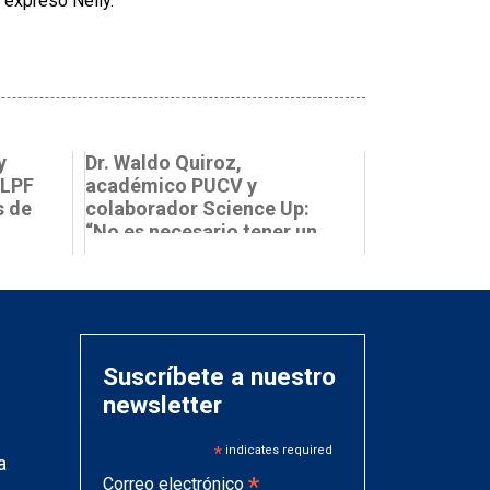
, expresó Nelly.
y
Dr. Waldo Quiroz,
 LPF
académico PUCV y
s de
colaborador Science Up:
“No es necesario tener un
laboratorio par...
Suscríbete a nuestro
newsletter
*
indicates required
a
*
Correo electrónico